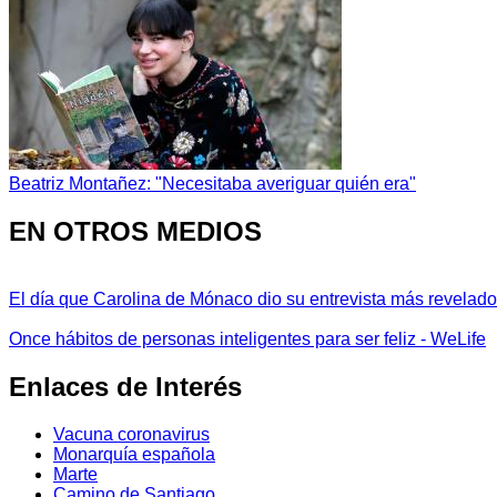
Beatriz Montañez: "Necesitaba averiguar quién era"
EN OTROS MEDIOS
El día que Carolina de Mónaco dio su entrevista más revelador
Once hábitos de personas inteligentes para ser feliz - WeLife
Enlaces de Interés
Vacuna coronavirus
Monarquía española
Marte
Camino de Santiago