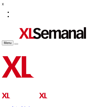
x
Menu