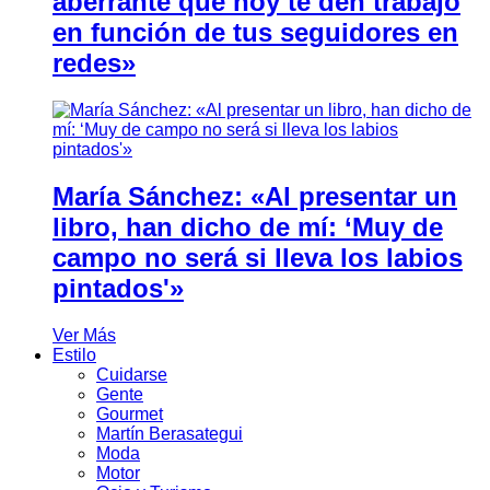
aberrante que hoy te den trabajo
en función de tus seguidores en
redes»
María Sánchez: «Al presentar un
libro, han dicho de mí: ‘Muy de
campo no será si lleva los labios
pintados'»
Ver Más
Estilo
Cuidarse
Gente
Gourmet
Martín Berasategui
Moda
Motor