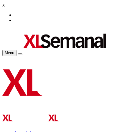
x
Menu