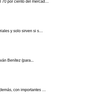
El 70 por ciento del mercad…
riales y solo sirven si s…
ván Benítez (para...
a además, con importantes …