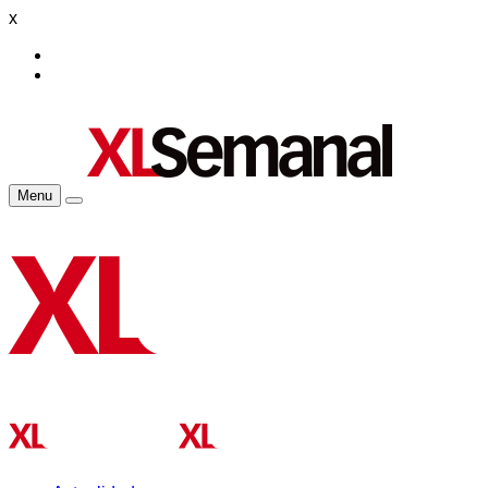
x
Menu