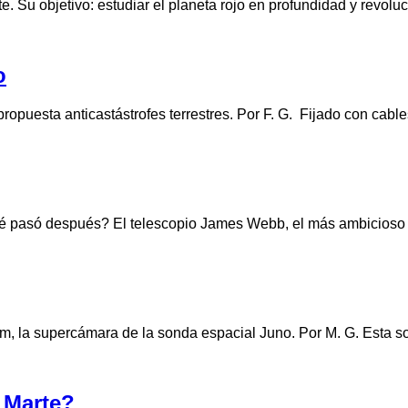
. Su objetivo: estudiar el planeta rojo en profundidad y revol
o
propuesta anticastástrofes terrestres. Por F. G. Fijado con cable
é pasó después? El telescopio James Webb, el más ambicioso c
m, la supercámara de la sonda espacial Juno. Por M. G. Esta so
n Marte?