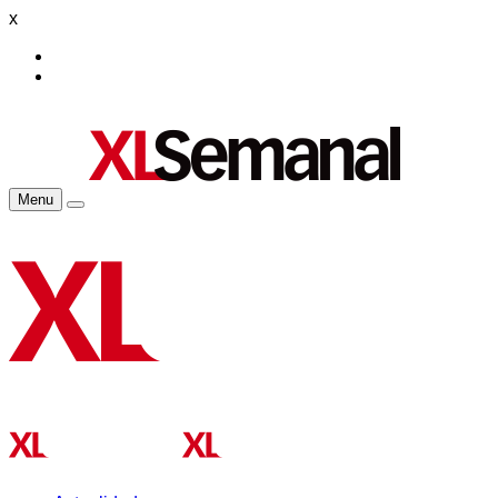
x
Menu