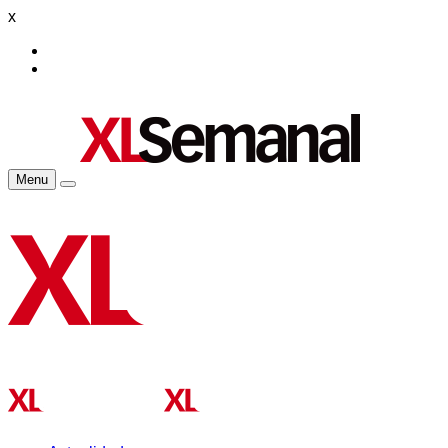
x
Menu