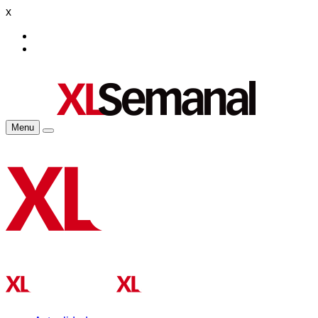
x
Menu