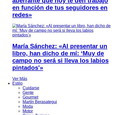
aberrante que hoy te den trabajo
en función de tus seguidores en
redes»
María Sánchez: «Al presentar un
libro, han dicho de mí: ‘Muy de
campo no será si lleva los labios
pintados'»
Ver Más
Estilo
Cuidarse
Gente
Gourmet
Martín Berasategui
Moda
Motor