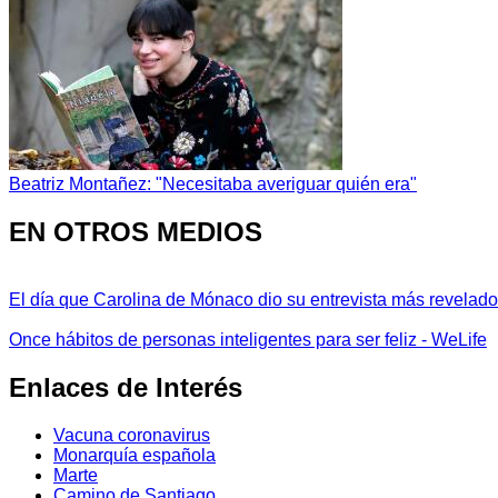
Beatriz Montañez: "Necesitaba averiguar quién era"
EN OTROS MEDIOS
El día que Carolina de Mónaco dio su entrevista más revelador
Once hábitos de personas inteligentes para ser feliz - WeLife
Enlaces de Interés
Vacuna coronavirus
Monarquía española
Marte
Camino de Santiago