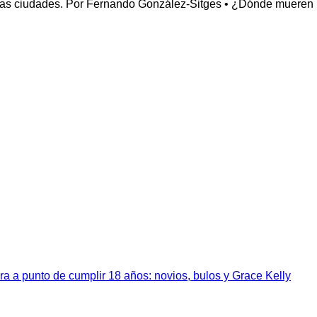
 las ciudades. Por Fernando González-Sitges • ¿Dónde mueren 
a a punto de cumplir 18 años: novios, bulos y Grace Kelly