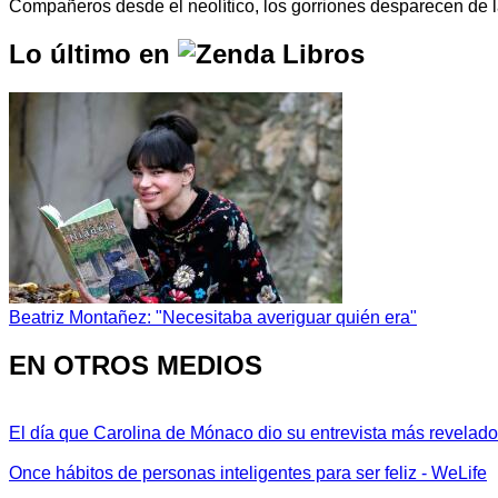
Compañeros desde el neolítico, los gorriones desparecen de
Lo último en
Beatriz Montañez: "Necesitaba averiguar quién era"
EN OTROS MEDIOS
El día que Carolina de Mónaco dio su entrevista más revelador
Once hábitos de personas inteligentes para ser feliz - WeLife