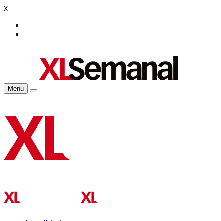
x
Menu