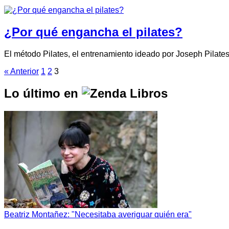
¿Por qué engancha el pilates?
El método Pilates, el entrenamiento ideado por Joseph Pilate
« Anterior
1
2
3
Lo último en
Beatriz Montañez: "Necesitaba averiguar quién era"