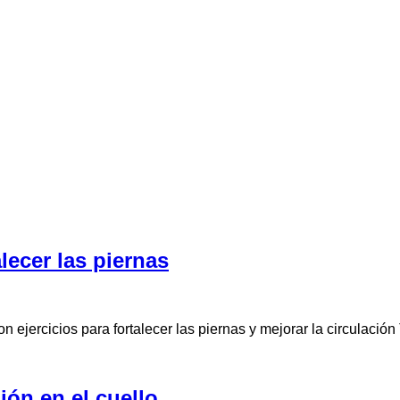
alecer las piernas
n ejercicios para fortalecer las piernas y mejorar la circulació
sión en el cuello