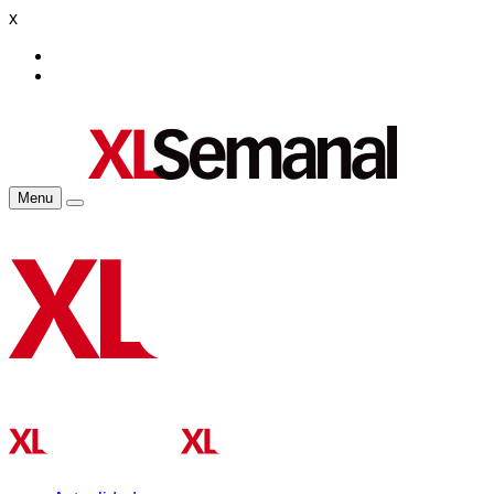
x
Menu