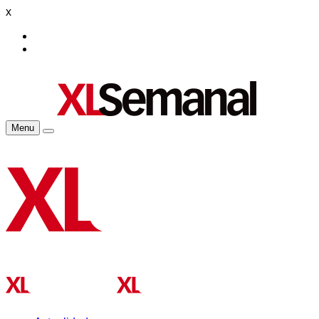
x
Menu