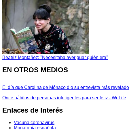
Beatriz Montañez: "Necesitaba averiguar quién era"
EN OTROS MEDIOS
El día que Carolina de Mónaco dio su entrevista más revelador
Once hábitos de personas inteligentes para ser feliz - WeLife
Enlaces de Interés
Vacuna coronavirus
Monarquía española