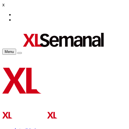
x
Menu