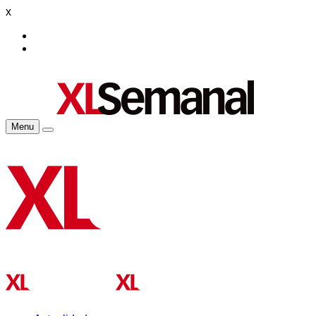
x
Menu