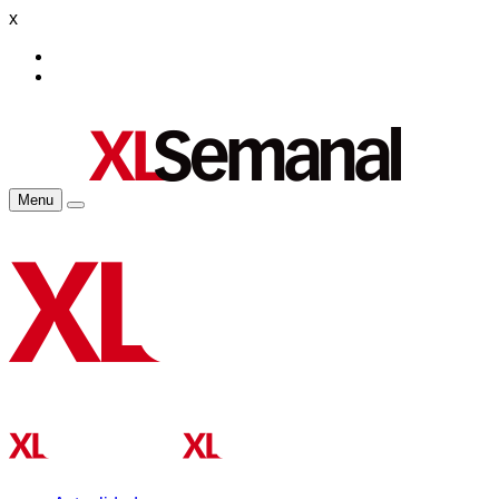
x
Menu