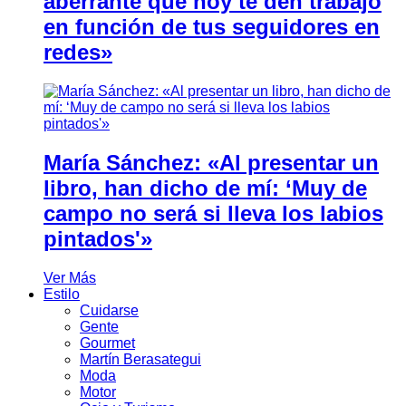
aberrante que hoy te den trabajo
en función de tus seguidores en
redes»
María Sánchez: «Al presentar un
libro, han dicho de mí: ‘Muy de
campo no será si lleva los labios
pintados'»
Ver Más
Estilo
Cuidarse
Gente
Gourmet
Martín Berasategui
Moda
Motor