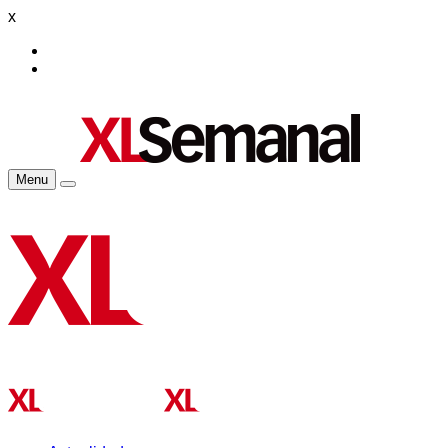
x
Menu