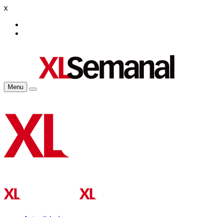
x
Menu