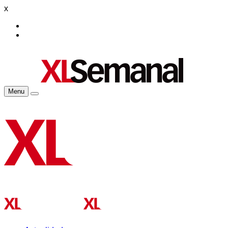
x
Menu