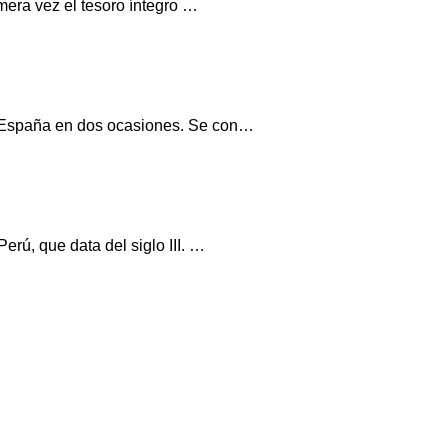
mera vez el tesoro íntegro …
a España en dos ocasiones. Se con…
rú, que data del siglo III. …