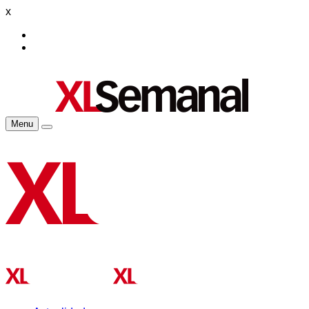
x
Menu