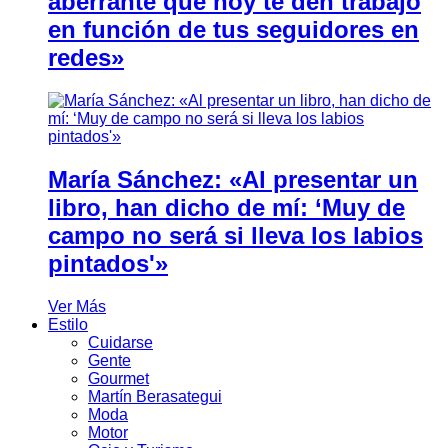
aberrante que hoy te den trabajo
en función de tus seguidores en
redes»
María Sánchez: «Al presentar un
libro, han dicho de mí: ‘Muy de
campo no será si lleva los labios
pintados'»
Ver Más
Estilo
Cuidarse
Gente
Gourmet
Martín Berasategui
Moda
Motor