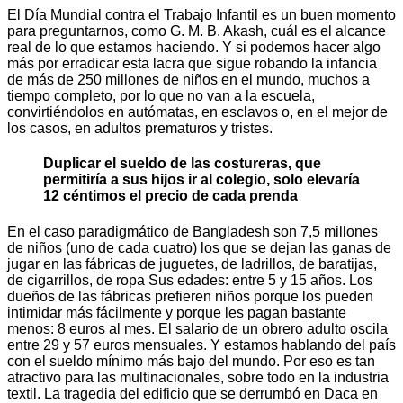
El Día Mundial contra el Trabajo Infantil es un buen momento
para preguntarnos, como G. M. B. Akash, cuál es el alcance
real de lo que estamos haciendo. Y si podemos hacer algo
más por erradicar esta lacra que sigue robando la infancia
de más de 250 millones de niños en el mundo, muchos a
tiempo completo, por lo que no van a la escuela,
convirtiéndolos en autómatas, en esclavos o, en el mejor de
los casos, en adultos prematuros y tristes.
Duplicar el sueldo de las costureras, que
permitiría a sus hijos ir al colegio, solo elevaría
12 céntimos el precio de cada prenda
En el caso paradigmático de Bangladesh son 7,5 millones
de niños (uno de cada cuatro) los que se dejan las ganas de
jugar en las fábricas de juguetes, de ladrillos, de baratijas,
de cigarrillos, de ropa Sus edades: entre 5 y 15 años. Los
dueños de las fábricas prefieren niños porque los pueden
intimidar más fácilmente y porque les pagan bastante
menos: 8 euros al mes. El salario de un obrero adulto oscila
entre 29 y 57 euros mensuales. Y estamos hablando del país
con el sueldo mínimo más bajo del mundo. Por eso es tan
atractivo para las multinacionales, sobre todo en la industria
textil. La tragedia del edificio que se derrumbó en Daca en