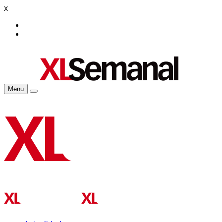
x
Menu