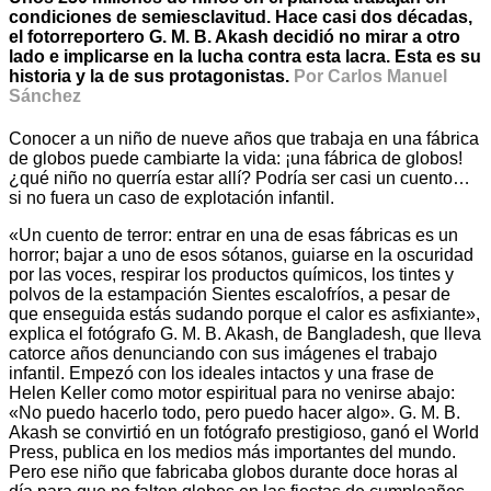
condiciones de semiesclavitud. Hace casi dos décadas,
el fotorreportero G. M. B. Akash decidió no mirar a otro
lado e implicarse en la lucha contra esta lacra. Esta es su
historia y la de sus protagonistas.
Por Carlos Manuel
Sánchez
Conocer a un niño de nueve años que trabaja en una fábrica
de globos puede cambiarte la vida: ¡una fábrica de globos!
¿qué niño no querría estar allí? Podría ser casi un cuento…
si no fuera un caso de explotación infantil.
«Un cuento de terror: entrar en una de esas fábricas es un
horror; bajar a uno de esos sótanos, guiarse en la oscuridad
por las voces, respirar los productos químicos, los tintes y
polvos de la estampación Sientes escalofríos, a pesar de
que enseguida estás sudando porque el calor es asfixiante»,
explica el fotógrafo G. M. B. Akash, de Bangladesh, que lleva
catorce años denunciando con sus imágenes el trabajo
infantil. Empezó con los ideales intactos y una frase de
Helen Keller como motor espiritual para no venirse abajo:
«No puedo hacerlo todo, pero puedo hacer algo». G. M. B.
Akash se convirtió en un fotógrafo prestigioso, ganó el World
Press, publica en los medios más importantes del mundo.
Pero ese niño que fabricaba globos durante doce horas al