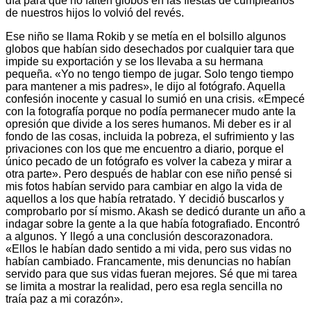
día para que no falten globos en las fiestas de cumpleaños
de nuestros hijos lo volvió del revés.
Ese niño se llama Rokib y se metía en el bolsillo algunos
globos que habían sido desechados por cualquier tara que
impide su exportación y se los llevaba a su hermana
pequeña. «Yo no tengo tiempo de jugar. Solo tengo tiempo
para mantener a mis padres», le dijo al fotógrafo. Aquella
confesión inocente y casual lo sumió en una crisis. «Empecé
con la fotografía porque no podía permanecer mudo ante la
opresión que divide a los seres humanos. Mi deber es ir al
fondo de las cosas, incluida la pobreza, el sufrimiento y las
privaciones con los que me encuentro a diario, porque el
único pecado de un fotógrafo es volver la cabeza y mirar a
otra parte». Pero después de hablar con ese niño pensé si
mis fotos habían servido para cambiar en algo la vida de
aquellos a los que había retratado. Y decidió buscarlos y
comprobarlo por sí mismo. Akash se dedicó durante un año a
indagar sobre la gente a la que había fotografiado. Encontró
a algunos. Y llegó a una conclusión descorazonadora.
«Ellos le habían dado sentido a mi vida, pero sus vidas no
habían cambiado. Francamente, mis denuncias no habían
servido para que sus vidas fueran mejores. Sé que mi tarea
se limita a mostrar la realidad, pero esa regla sencilla no
traía paz a mi corazón».