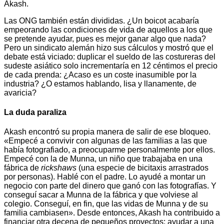
Akash.
Las ONG también están divididas. ¿Un boicot acabaría
empeorando las condiciones de vida de aquellos a los que
se pretende ayudar, pues es mejor ganar algo que nada?
Pero un sindicato alemán hizo sus cálculos y mostró que el
debate está viciado: duplicar el sueldo de las costureras del
sudeste asiático solo incrementaría en 12 céntimos el precio
de cada prenda: ¿Acaso es un coste inasumible por la
industria? ¿O estamos hablando, lisa y llanamente, de
avaricia?
La duda paraliza
Akash encontró su propia manera de salir de ese bloqueo.
«Empecé a convivir con algunas de las familias a las que
había fotografiado, a preocuparme personalmente por ellos.
Empecé con la de Munna, un niño que trabajaba en una
fábrica de
rickshaws
(una especie de bicitaxis arrastrados
por personas). Hablé con el padre. Lo ayudé a montar un
negocio con parte del dinero que ganó con las fotografías. Y
conseguí sacar a Munna de la fábrica y que volviese al
colegio. Conseguí, en fin, que las vidas de Munna y de su
familia cambiasen». Desde entonces, Akash ha contribuido a
financiar otra decena de pequeños proyectos: ayudar a una