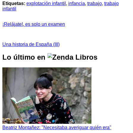
Etiquetas:
explotación infantil
,
infancia
,
trabajo
,
trabajo
infantil
¡Relájate!, es solo un examen
Una historia de España (III)
Lo último en
Beatriz Montañez: "Necesitaba averiguar quién era"