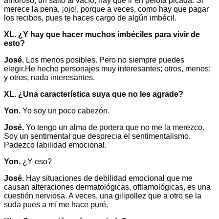
amoroso, un salto al vacío; hay que ir en pelota picada. Si
merece la pena, ¡ojo!, porque a veces, como hay que pagar
los recibos, pues te haces cargo de algún imbécil.
XL. ¿Y hay que hacer muchos imbéciles para vivir de
esto?
José.
Los menos posibles. Pero no siempre puedes
elegir.He hecho personajes muy interesantes; otros, menos;
y otros, nada interesantes.
XL. ¿Una característica suya que no les agrade?
Yon.
Yo soy un poco cabezón.
José.
Yo tengo un alma de portera que no me la merezco.
Soy un sentimental que desprecia el sentimentalismo.
Padezco labilidad emocional.
Yon.
¿Y eso?
José.
Hay situaciones de debilidad emocional que me
causan alteraciones dermatológicas, oftlamológicas, es una
cuestión nerviosa. A veces, una gilipollez que a otro se la
suda pues a mí me hace puré.