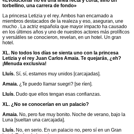
«Evolucionar no es una línea recta y corta, sino un
torbellino, una carrera de fondo»
La princesa Letizia y el rey. Ambos han encarnado a
miembros destacados de la realeza y eso, aseguran, une
mucho . La actriz española que mayor impacto ha causado
en los últimos años y uno de nuestros actores más prolíficos
y versátiles se conocieron, revelan, en un hotel. Un gran
hotel.
XL. No todos los días se sienta uno con la princesa
Letizia y el rey Juan Carlos Amaia. Te quejarás, ¿eh?
¡Menuda exclusiva!
Lluís.
Sí, sí, estamos muy unidos [carcajadas].
Amaia.
¿Te puedo llamar suegri? [se ríen].
Lluís.
Dudo que ellos tengan esas confianzas.
XL. ¿No se conocerían en un palacio?
Amaia.
No, pero fue muy bonito. Noche de verano, bajo la
Luna [sueltan una carcajada].
Lluís.
No, en serio. En un palacio no, pero sí en un Gran