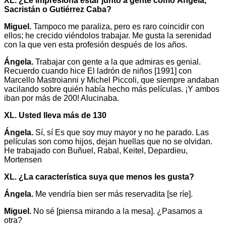
XL. ¿Le impresiona estar junto a gente como Ángela,
Sacristán o Gutiérrez Caba?
Miguel.
Tampoco me paraliza, pero es raro coincidir con
ellos; he crecido viéndolos trabajar. Me gusta la serenidad
con la que ven esta profesión después de los años.
Ángela.
Trabajar con gente a la que admiras es genial.
Recuerdo cuando hice El ladrón de niños [1991] con
Marcello Mastroianni y Michel Piccoli, que siempre andaban
vacilando sobre quién había hecho más películas. ¡Y ambos
iban por más de 200! Alucinaba.
XL. Usted lleva más de 130
Ángela.
Sí, sí Es que soy muy mayor y no he parado. Las
películas son como hijos, dejan huellas que no se olvidan.
He trabajado con Buñuel, Rabal, Keitel, Depardieu,
Mortensen
XL. ¿La característica suya que menos les gusta?
Ángela.
Me vendría bien ser más reservadita [se ríe].
Miguel.
No sé [piensa mirando a la mesa]. ¿Pasamos a
otra?