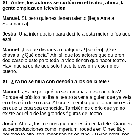
XL. Antes, los actores se curtían en el teatro; ahora, la
gente empieza en televisión
Manuel.
Sí, pero quienes tienen talento [llega Amaia
Salamanca].
Jesús.
Una interrupción para decirle a esta mujer lo fea que
está.
Manuel.
¡Es que distraes a cualquiera! [se ríen]. ¡Qué
chavala! ¿Qué decía? Ah, sí, que los actores que quieren
dedicarse a esto para toda la vida tienen que hacer teatro.
Hay mucha gente que solo hace televisión y eso no es
bueno.
XL. ¿Ya no se mira con desdén a los de la tele?
Manuel.
¿Sabe por qué no se contaba antes con ellos?
Porque el público no iba al teatro a ver a alguien que ya veía
en el salón de su casa. Ahora, sin embargo, el atractivo está
en que tu cara sea conocida. También es cierto que ya no
existe aquello de las grandes figuras del teatro.
Jesús.
Ahora, los mejores guiones están en la tele. Grandes
superproducciones como Imperium, rodada en Cinecittá y
por todo lo alto, son impensables en cine. O Gran hotel, son