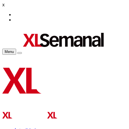
x
Menu