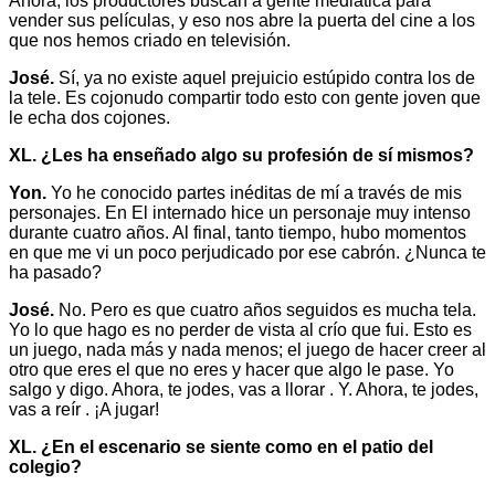
Ahora, los productores buscan a gente mediática para
vender sus películas, y eso nos abre la puerta del cine a los
que nos hemos criado en televisión.
José.
Sí, ya no existe aquel prejuicio estúpido contra los de
la tele. Es cojonudo compartir todo esto con gente joven que
le echa dos cojones.
XL. ¿Les ha enseñado algo su profesión de sí mismos?
Yon.
Yo he conocido partes inéditas de mí a través de mis
personajes. En El internado hice un personaje muy intenso
durante cuatro años. Al final, tanto tiempo, hubo momentos
en que me vi un poco perjudicado por ese cabrón. ¿Nunca te
ha pasado?
José.
No. Pero es que cuatro años seguidos es mucha tela.
Yo lo que hago es no perder de vista al crío que fui. Esto es
un juego, nada más y nada menos; el juego de hacer creer al
otro que eres el que no eres y hacer que algo le pase. Yo
salgo y digo. Ahora, te jodes, vas a llorar . Y. Ahora, te jodes,
vas a reír . ¡A jugar!
XL. ¿En el escenario se siente como en el patio del
colegio?