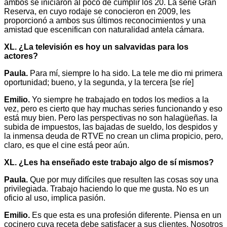
ambos se iniciaron al poco de cumplir los 20. La serie Gran
Reserva, en cuyo rodaje se conocieron en 2009, les
proporcionó a ambos sus últimos reconocimientos y una
amistad que escenifican con naturalidad antela cámara.
XL. ¿La televisión es hoy un salvavidas para los
actores?
Paula.
Para mí, siempre lo ha sido. La tele me dio mi primera
oportunidad; bueno, y la segunda, y la tercera [se ríe]
Emilio.
Yo siempre he trabajado en todos los medios a la
vez, pero es cierto que hay muchas series funcionando y eso
está muy bien. Pero las perspectivas no son halagüeñas. la
subida de impuestos, las bajadas de sueldo, los despidos y
la inmensa deuda de RTVE no crean un clima propicio, pero,
claro, es que el cine está peor aún.
XL. ¿Les ha enseñado este trabajo algo de sí mismos?
Paula.
Que por muy difíciles que resulten las cosas soy una
privilegiada. Trabajo haciendo lo que me gusta. No es un
oficio al uso, implica pasión.
Emilio.
Es que esta es una profesión diferente. Piensa en un
cocinero cuya receta debe satisfacer a sus clientes. Nosotros