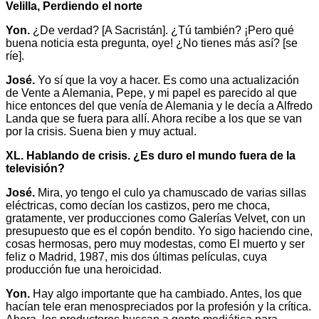
Velilla, Perdiendo el norte
Yon.
¿De verdad? [A Sacristán]. ¿Tú también? ¡Pero qué
buena noticia esta pregunta, oye! ¿No tienes más así? [se
ríe].
José.
Yo sí que la voy a hacer. Es como una actualización
de Vente a Alemania, Pepe, y mi papel es parecido al que
hice entonces del que venía de Alemania y le decía a Alfredo
Landa que se fuera para allí. Ahora recibe a los que se van
por la crisis. Suena bien y muy actual.
XL. Hablando de crisis. ¿Es duro el mundo fuera de la
televisión?
José.
Mira, yo tengo el culo ya chamuscado de varias sillas
eléctricas, como decían los castizos, pero me choca,
gratamente, ver producciones como Galerías Velvet, con un
presupuesto que es el copón bendito. Yo sigo haciendo cine,
cosas hermosas, pero muy modestas, como El muerto y ser
feliz o Madrid, 1987, mis dos últimas películas, cuya
producción fue una heroicidad.
Yon.
Hay algo importante que ha cambiado. Antes, los que
hacían tele eran menospreciados por la profesión y la crítica.