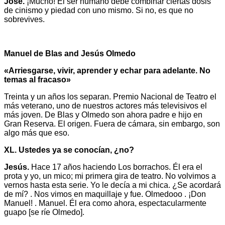
José.
¡Mucho! El ser humano debe combinar ciertas dosis
de cinismo y piedad con uno mismo. Si no, es que no
sobrevives.
Manuel de Blas and Jesús Olmedo
«Arriesgarse, vivir, aprender y echar para adelante. No
temas al fracaso»
Treinta y un años los separan. Premio Nacional de Teatro el
más veterano, uno de nuestros actores más televisivos el
más joven. De Blas y Olmedo son ahora padre e hijo en
Gran Reserva. El origen. Fuera de cámara, sin embargo, son
algo más que eso.
XL. Ustedes ya se conocían, ¿no?
Jesús.
Hace 17 años haciendo Los borrachos. Él era el
prota y yo, un mico; mi primera gira de teatro. No volvimos a
vernos hasta esta serie. Yo le decía a mi chica. ¿Se acordará
de mí? . Nos vimos en maquillaje y fue. Olmedooo . ¡Don
Manuel! . Manuel. Él era como ahora, espectacularmente
guapo [se ríe Olmedo].