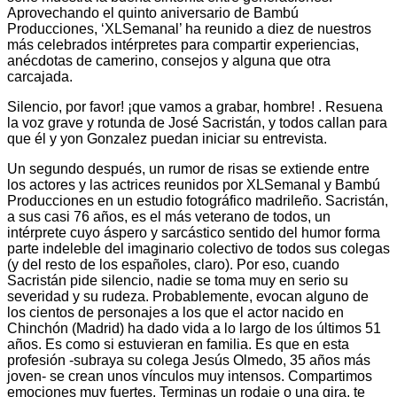
Aprovechando el quinto aniversario de Bambú
Producciones, ‘XLSemanal’ ha reunido a diez de nuestros
más celebrados intérpretes para compartir experiencias,
anécdotas de camerino, consejos y alguna que otra
carcajada.
Silencio, por favor! ¡que vamos a grabar, hombre! . Resuena
la voz grave y rotunda de José Sacristán, y todos callan para
que él y yon Gonzalez puedan iniciar su entrevista.
Un segundo después, un rumor de risas se extiende entre
los actores y las actrices reunidos por XLSemanal y Bambú
Producciones en un estudio fotográfico madrileño. Sacristán,
a sus casi 76 años, es el más veterano de todos, un
intérprete cuyo áspero y sarcástico sentido del humor forma
parte indeleble del imaginario colectivo de todos sus colegas
(y del resto de los españoles, claro). Por eso, cuando
Sacristán pide silencio, nadie se toma muy en serio su
severidad y su rudeza. Probablemente, evocan alguno de
los cientos de personajes a los que el actor nacido en
Chinchón (Madrid) ha dado vida a lo largo de los últimos 51
años. Es como si estuvieran en familia. Es que en esta
profesión -subraya su colega Jesús Olmedo, 35 años más
joven- se crean unos vínculos muy intensos. Compartimos
emociones muy fuertes. Terminas un rodaje o una gira, te