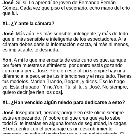
José.
Sí, sí. Lo aprendí de joven de Fernando Fernán
Gómez. Cada vez que piso el escenario, echo mano del crío
que fui.
XL. ¿Y ante la cámara?
José.
Más aún. Es más sensible, inteligente, y más de todo
que el más sensible e inteligente de los espectadores. A la
cámara debes darle la información exacta, ni más ni menos,
es implacable, te desnuda.
Yon.
A mí lo que me encanta de este curro es que, aunque
por fuera muestres sufrimiento, por dentro estás gozando
como una perra.José. Pero en este oficio siempre hay una
diferencia, a peor, entre tus intenciones y el resultado. Tienes
tus modelos. Marlon Brando, Bogart , y dices. Eso lo hago
yo. Está chupado . Y no.Yon. Tú, sí; tú, sí.José. No siempre,
quiero decir [se ríen los dos].
XL. ¿Han vencido algún miedo para dedicarse a esto?
José.
Inseguridad, nervios; porque en este oficio siempre
estás empezando. ¡Y pobre del que crea que ya lo sabe
todo! Si te instalas en alguna forma de seguridad, la cagas.
El encuentro con el personaje es un descubrimiento