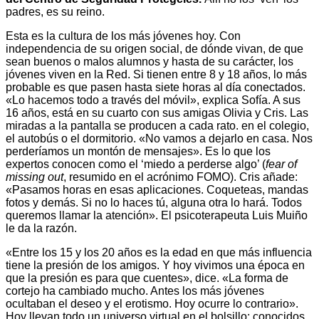
padres, es su reino.
Esta es la cultura de los más jóvenes hoy. Con
independencia de su origen social, de dónde vivan, de que
sean buenos o malos alumnos y hasta de su carácter, los
jóvenes viven en la Red. Si tienen entre 8 y 18 años, lo más
probable es que pasen hasta siete horas al día conectados.
«Lo hacemos todo a través del móvil», explica Sofía. A sus
16 años, está en su cuarto con sus amigas Olivia y Cris. Las
miradas a la pantalla se producen a cada rato. en el colegio,
el autobús o el dormitorio. «No vamos a dejarlo en casa. Nos
perderíamos un montón de mensajes». Es lo que los
expertos conocen como el ‘miedo a perderse algo’ (
fear of
missing out
, resumido en el acrónimo FOMO). Cris añade:
«Pasamos horas en esas aplicaciones. Coqueteas, mandas
fotos y demás. Si no lo haces tú, alguna otra lo hará. Todos
queremos llamar la atención». El psicoterapeuta Luis Muiño
le da la razón.
«Entre los 15 y los 20 años es la edad en que más influencia
tiene la presión de los amigos. Y hoy vivimos una época en
que la presión es para que cuentes», dice. «La forma de
cortejo ha cambiado mucho. Antes los más jóvenes
ocultaban el deseo y el erotismo. Hoy ocurre lo contrario».
Hoy llevan todo un universo virtual en el bolsillo: conocidos,