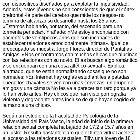
con dispositivos diseñados para explotar la impulsividad.
Además, estos jóvenes no son conscientes de que el córtex
prefrontal -la parte del cerebro que mide los riesgos- no
termina de alcanzar su desarrollo hasta los 25 años.
«Estamos hablando, por tanto, del escenario para una
tormenta perfecta». Y añade: «Me estoy encontrando con
pacientes de veintipocos años que son incapaces de
establecer relaciones emocionalmente íntimas». Igual de
preocupado se muestra Jorge Flores, director de Pantallas
Amigas: «Nos encontramos con muchas chicas que alucinan
con las relaciones con su novio. Ellas buscan algo romántico
y se encuentran con una cosa atlético-sexual». Explica,
alarmado, que se están normalizando cosas que no son
normales: «En Internet hay orgías estudiantiles a patadas.
Luego los chavales se ven con unas cervezas, un grupo de
amigos y una cámara No les va a parecer tan raro porque ya
lo han visto antes. Hay chicos que han visto pornografía
violenta y degradante antes incluso de que hayan cogido de
la mano a una chica».
Según un estudio de la Facultad de Psicología de la
Universidad del País Vasco, la edad de inicio de la primera
relación sexual completa ha bajado de 17,2 a 15,7 años en
un lustro. Resulta bastante claro que el flirteo virtual acelera
el acceso a las relaciones sexuales. Tilly, una joven de 18