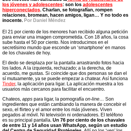
los jóvenes y adolescentes
: son los
adolescentes
hiperconectados
. Charlan, se fotografían, rompen
relaciones, bromean, hacen amigos, ligan… Y no todo es
inocente.
Por Daniel Méndez
El 21 por ciento de los menores han recibido alguna petición
para enviar una imagen comprometida. Con 18 años, la cosa
sube hasta el 50 por ciento. Nos introducimos en el
secretísimo mundo que esconde un ‘smartphone’ en manos
de los chavales de hoy.
El dedo se desplaza por la pantalla arrastrando fotos hacia
los lados. A la izquierda, rechazado; a la derecha, de
acuerdo, me gustas. Si coincide que dos personas se dan el
sí mutuamente, ya se puede empezar a chatear. Así funciona
Tinder
, la aplicación para ligar. La aplicación muestra a los
usuarios más cercanos para facilitar el encuentro.
Chateos,
apps
para ligar, la pornografía
on-line…
Son
ingredientes que están cambiando la manera de concebir el
sexo, el flirteo y el amor entre los más jóvenes. Viven
pegados al móvil. Ni televisión ni ordenadores. El teléfono
es su principal pantalla.
Un 76 por ciento de los chavales
de entre 11 y 14 años usan WhatsApp, según un estudio
del Centro de Seguridad Protégeles.
Allí no los ‘ven’ los