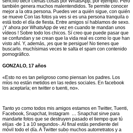
sencillo decir ciertas cosas por WhatsApp, por ejemplo. Pero
también genera muchos malentendidos. Te permite conocer
mejor a la otra persona. Puedes ver a quién sigue, con quién
se mueve Con las fotos ya ves si es una persona tranquila o
está todo el día de fiesta. Entre amigos sí hablamos de sexo.
¡Y ahora por WhatsApp de vez en cuando te mandan unos
vídeos ! Sobre todo los chicos. Sí creo que puede pasar que
se confundan y se crean que la vida real es como lo que han
visto ahí. Y, además, ¡es que te persigue! No tienes que
buscarlo. muchísimas veces te salta el spam con contenido
pornográfico.
GONZALO, 17 años
«Esto no es tan peligroso como piensan los padres. Los
míos no están metidos en las redes sociales. En facebook
los aceptaría; en twitter o tuenti, no».
Tanto yo como todos mis amigos estamos en Twitter, Tuenti,
Facebook, Snapchat, Instagram … Snapchat sirve para
mandarte fotos que se destruyen pasado el tiempo que tú
elijas -de 1 a 10 segundos-. Al final estás pendiente del
móvil todo el día. A Twitter subo muchos autorretratos y a