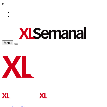
x
Menu