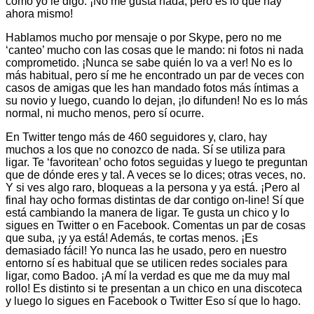
como yo le digo. ¡No me gusta nada, pero es lo que hay
ahora mismo!
Hablamos mucho por mensaje o por Skype, pero no me
‘canteo’ mucho con las cosas que le mando: ni fotos ni nada
comprometido. ¡Nunca se sabe quién lo va a ver! No es lo
más habitual, pero sí me he encontrado un par de veces con
casos de amigas que les han mandado fotos más íntimas a
su novio y luego, cuando lo dejan, ¡lo difunden! No es lo más
normal, ni mucho menos, pero sí ocurre.
En Twitter tengo más de 460 seguidores y, claro, hay
muchos a los que no conozco de nada. Sí se utiliza para
ligar. Te ‘favoritean’ ocho fotos seguidas y luego te preguntan
que de dónde eres y tal. A veces se lo dices; otras veces, no.
Y si ves algo raro, bloqueas a la persona y ya está. ¡Pero al
final hay ocho formas distintas de dar contigo on-line! Sí que
está cambiando la manera de ligar. Te gusta un chico y lo
sigues en Twitter o en Facebook. Comentas un par de cosas
que suba, ¡y ya está! Además, te cortas menos. ¡Es
demasiado fácil! Yo nunca las he usado, pero en nuestro
entorno sí es habitual que se utilicen redes sociales para
ligar, como Badoo. ¡A mí la verdad es que me da muy mal
rollo! Es distinto si te presentan a un chico en una discoteca
y luego lo sigues en Facebook o Twitter Eso sí que lo hago.