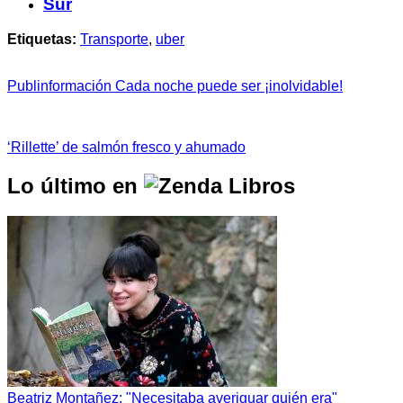
Sur
Etiquetas:
Transporte
,
uber
Publinformación Cada noche puede ser ¡inolvidable!
‘Rillette’ de salmón fresco y ahumado
Lo último en
Beatriz Montañez: "Necesitaba averiguar quién era"