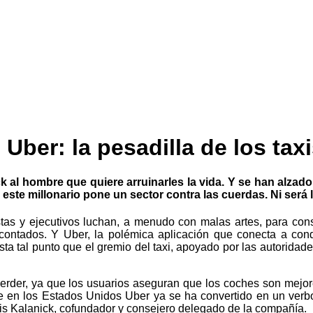
Uber: la pesadilla de los tax
 al hombre que quiere arruinarles la vida. Y se han alzado
 este millonario pone un sector contra las cuerdas. Ni será
tas y ejecutivos luchan, a menudo con malas artes, para conse
contados. Y Uber, la polémica aplicación que conecta a cond
sta tal punto que el gremio del taxi, apoyado por las autoridad
erder, ya que los usuarios aseguran que los coches son mejores
que en los Estados Unidos Uber ya se ha convertido en un verb
vis Kalanick, cofundador y consejero delegado de la compañía.