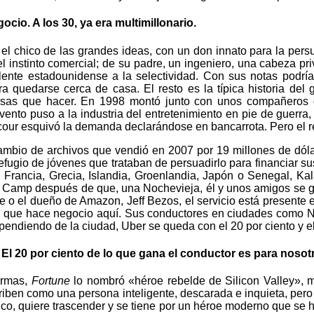
io. A los 30, ya era multimillonario.
a el chico de las grandes ideas, con un don innato para la per
el instinto comercial; de su padre, un ingeniero, una cabeza 
alente estadounidense a la selectividad. Con sus notas podría
quedarse cerca de casa. El resto es la típica historia del ge
cosas que hacer. En 1998 montó junto con unos compañeros de
ento puso a la industria del entretenimiento en pie de guerra,
cour esquivó la demanda declarándose en bancarrota. Pero el re
mbio de archivos que vendió en 2007 por 19 millones de dólare
ugio de jóvenes que trataban de persuadirlo para financiar sus
 Francia, Grecia, Islandia, Groenlandia, Japón o Senegal, K
e Camp después de que, una Nochevieja, él y unos amigos se g
o el dueño de Amazon, Jeff Bezos, el servicio está presente en
ca que hace negocio aquí. Sus conductores en ciudades como 
diendo de la ciudad, Uber se queda con el 20 por ciento y el 
 20 por ciento de lo que gana el conductor es para nosot
formas,
Fortune
lo nombró «héroe rebelde de Silicon Valley», m
riben como una persona inteligente, descarada e inquieta, pero
co, quiere trascender y se tiene por un héroe moderno que se 