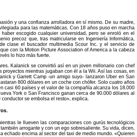
suasión y una confianza arrolladora en sí mismo. De su madre,
privilegiada para las matemáticas. Con 18 años puso en marcha
 haber escogido cualquier universidad, pero se enroló en el
nio precoz que, tras matricularse en Ingeniería Informática,
 clase el buscador multimedia Scour Inc. y el servicio de
 que con la Motion Picture Association of America a la cabeza
vés lo hizo más fuerte.
s. Kalanick se convirtió así en un joven millonario con chef
 proyectos mientras jugaban con él a la Wii. Así las cosas, en
alanick y Garrett Camp -un amigo suyo- lanzaron Uber en San
astaran 800 dólares en un coche con chófer. Solo cuatro años
 casi 60 países y el valor de la compañía alcanza los 18.000
Nueva York o San Francisco ganan cerca de 90.000 dólares al
conductor se embolsa el resto», explica.
ros.
ientras le llueven las comparaciones con gurús tecnológicos
 también arrogante y con un ego sobresaliente. Su vida, dicen,
ha echado encima al sector del taxi de medio mundo. «Quieren