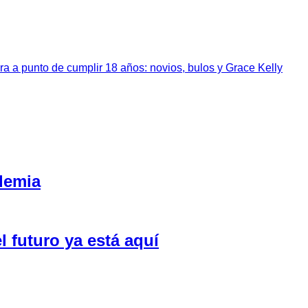
a a punto de cumplir 18 años: novios, bulos y Grace Kelly
ndemia
l futuro ya está aquí