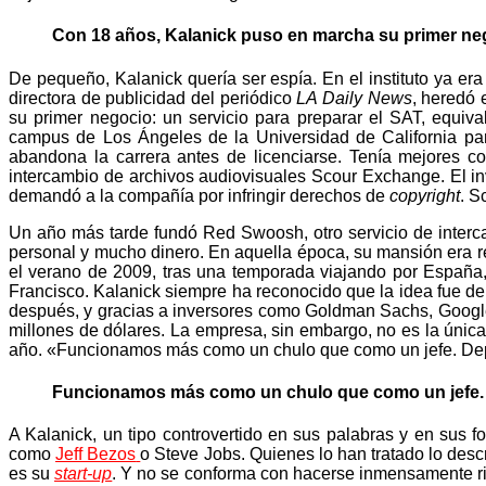
Con 18 años, Kalanick puso en marcha su primer negoc
De pequeño, Kalanick quería ser espía. En el instituto ya er
directora de publicidad del periódico
LA Daily News
, heredó 
su primer negocio: un servicio para preparar el SAT, equiv
campus de Los Ángeles de la Universidad de California para 
abandona la carrera antes de licenciarse. Tenía mejores 
intercambio de archivos audiovisuales Scour Exchange. El inv
demandó a la compañía por infringir derechos de
copyright
. S
Un año más tarde fundó Red Swoosh, otro servicio de interca
personal y mucho dinero. En aquella época, su mansión era ref
el verano de 2009, tras una temporada viajando por España,
Francisco. Kalanick siempre ha reconocido que la idea fue d
después, y gracias a inversores como Goldman Sachs, Google 
millones de dólares. La empresa, sin embargo, no es la úni
año. «Funcionamos más como un chulo que como un jefe. Depen
Funcionamos más como un chulo que como un jefe. El
A Kalanick, un tipo controvertido en sus palabras y en sus 
como
Jeff Bezos
o Steve Jobs. Quienes lo han tratado lo desc
es su
start-up
. Y no se conforma con hacerse inmensamente ri