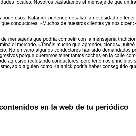
oridades locales. Nosotros trasladamos el mensaje de que un tr
 poderosos. Kalanick pretende desafiar la necesidad de tene
que conductores. «Muchos de nuestros clientes ya nos dicen: 
 de mensajería que podría competir con la mensajería tradici
na el mercado. «Tenéis mucho que aprender, clones», tuiteó Kal
vicio. No en vano algunos conductores han sido demandados por
gresivos porque queremos tener tantos coches en la calle com
 agresivo reclutando conductores, pero tenemos principios s
í mismo, solo alguien como Kalanick podría haber conseguido q
 contenidos en la web de tu periódico