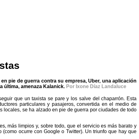
istas
 en pie de guerra contra su empresa, Uber, una aplicación
 la última, amenaza Kalanick.
Por Ixone Díaz Landaluce
guir que un taxista se pare y los salve del chaparrón. Esta
uctores particulares y pasajeros, convertida en el medio de
es locales, se ha alzado en pie de guerra por ciudades de todo
, más limpios y, sobre todo, que el servicio es más barato y
o (como ocurre con Google o Twitter). Un triunfo que hay que