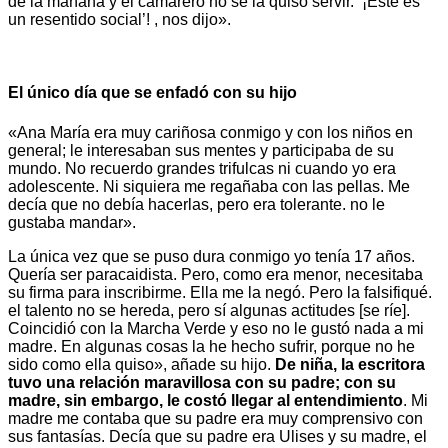
de la mañana y el camarero no se la quiso servir. ‘¡Este es
un resentido social’! , nos dijo».
El único día que se enfadó con su hijo
«Ana María era muy cariñosa conmigo y con los niños en
general; le interesaban sus mentes y participaba de su
mundo. No recuerdo grandes trifulcas ni cuando yo era
adolescente. Ni siquiera me regañaba con las pellas. Me
decía que no debía hacerlas, pero era tolerante. no le
gustaba mandar».
La única vez que se puso dura conmigo yo tenía 17 años.
Quería ser paracaidista. Pero, como era menor, necesitaba
su firma para inscribirme. Ella me la negó. Pero la falsifiqué.
el talento no se hereda, pero sí algunas actitudes [se ríe].
Coincidió con la Marcha Verde y eso no le gustó nada a mi
madre. En algunas cosas la he hecho sufrir, porque no he
sido como ella quiso», añade su hijo.
De niña, la escritora
tuvo una relación maravillosa con su padre; con su
madre, sin embargo, le costó llegar al entendimiento
. Mi
madre me contaba que su padre era muy comprensivo con
sus fantasías. Decía que su padre era Ulises y su madre, el