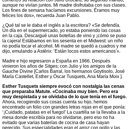
aunque no vivían juntos. Mi madre disfrutaba con sus clases.
Los fines de semana hacíamos excursiones. Éramos muy
felices los dos», recuerda Juan Pablo.
¿Qué tal se le daba el inglés a la escritora? «Se defendía.
Un día en el supermercado, yo estaba poniendo las cosas
en la caja. Descargué unas botellas de vino y ¡cómo se puso
la cajera! Estábamos en los sesenta en el Midwest: un niño
no podía tocar el alcohol. Mi madre se quedó a cuadros y me
dijo, emulando a Astérix: ‘Están locos estos americanos'».
Madre e hijo regresaron a España en 1966. Después
vinieron los años de Sitges; con Julio y los amigos de la
Gauche Divine [Carlos Barral, los hermanos Goytisolo, José
María Castellet, Esther y Óscar Tusquets, Ana María Moix ].
Esther Tusquets siempre evocó con nostalgia las cenas
que preparaba Matute. «Cocinaba muy bien. Pero era
muy despistada y se olvidaba de lo que tenía en el fuego.
Ahora, recogiendo sus cosas cuenta su hijo, hemos
encontrado un folio con grandes letras rojas en el que ponía:
‘¡Cuidado, patatas en el fuego!’ La cuartilla se la llevaba a la
mesa donde escribía para no olvidarse, pero eso no ha
evitado que varias baterías de cocina de casa hayan
perecido. Sus especialidades eran el arroz con pollo y las