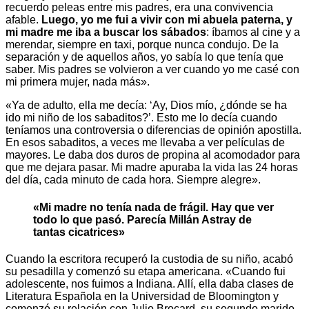
recuerdo peleas entre mis padres, era una convivencia
afable.
Luego, yo me fui a vivir con mi abuela paterna, y
mi madre me iba a buscar los sábados
: íbamos al cine y a
merendar, siempre en taxi, porque nunca condujo. De la
separación y de aquellos años, yo sabía lo que tenía que
saber. Mis padres se volvieron a ver cuando yo me casé con
mi primera mujer, nada más».
«Ya de adulto, ella me decía: ‘Ay, Dios mío, ¿dónde se ha
ido mi niño de los sabaditos?’. Esto me lo decía cuando
teníamos una controversia o diferencias de opinión apostilla.
En esos sabaditos, a veces me llevaba a ver películas de
mayores. Le daba dos duros de propina al acomodador para
que me dejara pasar. Mi madre apuraba la vida las 24 horas
del día, cada minuto de cada hora. Siempre alegre».
«Mi madre no tenía nada de frágil. Hay que ver
todo lo que pasó. Parecía Millán Astray de
tantas cicatrices»
Cuando la escritora recuperó la custodia de su niño, acabó
su pesadilla y comenzó su etapa americana. «Cuando fui
adolescente, nos fuimos a Indiana. Allí, ella daba clases de
Literatura Española en la Universidad de Bloomington y
comenzó su relación con Julio Brocard, su segundo marido,