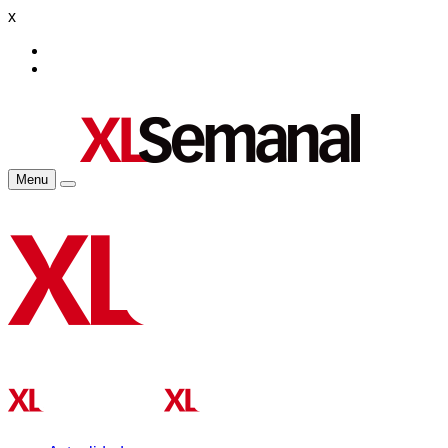
x
Menu