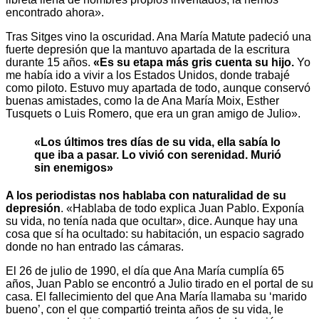
encontrado ahora».
Tras Sitges vino la oscuridad. Ana María Matute padeció una
fuerte depresión que la mantuvo apartada de la escritura
durante 15 años.
«Es su etapa más gris cuenta su hijo.
Yo
me había ido a vivir a los Estados Unidos, donde trabajé
como piloto. Estuvo muy apartada de todo, aunque conservó
buenas amistades, como la de Ana María Moix, Esther
Tusquets o Luis Romero, que era un gran amigo de Julio».
«Los últimos tres días de su vida, ella sabía lo
que iba a pasar. Lo vivió con serenidad. Murió
sin enemigos»
A los periodistas nos hablaba con naturalidad de su
depresión
. «Hablaba de todo explica Juan Pablo. Exponía
su vida, no tenía nada que ocultar», dice. Aunque hay una
cosa que sí ha ocultado: su habitación, un espacio sagrado
donde no han entrado las cámaras.
El 26 de julio de 1990, el día que Ana María cumplía 65
años, Juan Pablo se encontró a Julio tirado en el portal de su
casa. El fallecimiento del que Ana María llamaba su ‘marido
bueno’, con el que compartió treinta años de su vida, le