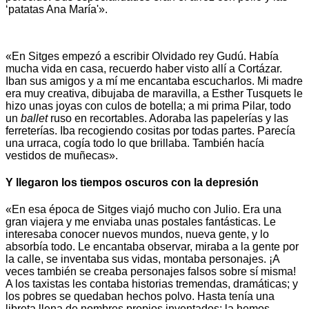
‘patatas Ana María'».
«En Sitges empezó a escribir Olvidado rey Gudú. Había
mucha vida en casa, recuerdo haber visto allí a Cortázar.
Iban sus amigos y a mí me encantaba escucharlos. Mi madre
era muy creativa, dibujaba de maravilla, a Esther Tusquets le
hizo unas joyas con culos de botella; a mi prima Pilar, todo
un
ballet
ruso en recortables. Adoraba las papelerías y las
ferreterías. Iba recogiendo cositas por todas partes. Parecía
una urraca, cogía todo lo que brillaba. También hacía
vestidos de muñecas».
Y llegaron los tiempos oscuros con la depresión
«En esa época de Sitges viajó mucho con Julio. Era una
gran viajera y me enviaba unas postales fantásticas. Le
interesaba conocer nuevos mundos, nueva gente, y lo
absorbía todo. Le encantaba observar, miraba a la gente por
la calle, se inventaba sus vidas, montaba personajes. ¡A
veces también se creaba personajes falsos sobre sí misma!
A los taxistas les contaba historias tremendas, dramáticas; y
los pobres se quedaban hechos polvo. Hasta tenía una
libreta llena de nombres propios inventados; la hemos