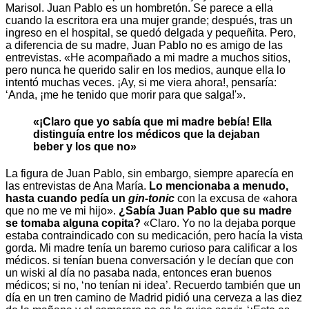
Marisol. Juan Pablo es un hombretón. Se parece a ella
cuando la escritora era una mujer grande; después, tras un
ingreso en el hospital, se quedó delgada y pequeñita. Pero,
a diferencia de su madre, Juan Pablo no es amigo de las
entrevistas. «He acompañado a mi madre a muchos sitios,
pero nunca he querido salir en los medios, aunque ella lo
intentó muchas veces. ¡Ay, si me viera ahora!, pensaría:
‘Anda, ¡me he tenido que morir para que salga!'».
«¡Claro que yo sabía que mi madre bebía! Ella
distinguía entre los médicos que la dejaban
beber y los que no»
La figura de Juan Pablo, sin embargo, siempre aparecía en
las entrevistas de Ana María.
Lo mencionaba a menudo,
hasta cuando pedía un
gin-tonic
con la excusa de «ahora
que no me ve mi hijo».
¿Sabía Juan Pablo que su madre
se tomaba alguna copita?
«Claro. Yo no la dejaba porque
estaba contraindicado con su medicación, pero hacía la vista
gorda. Mi madre tenía un baremo curioso para calificar a los
médicos. si tenían buena conversación y le decían que con
un wiski al día no pasaba nada, entonces eran buenos
médicos; si no, ‘no tenían ni idea’. Recuerdo también que un
día en un tren camino de Madrid pidió una cerveza a las diez