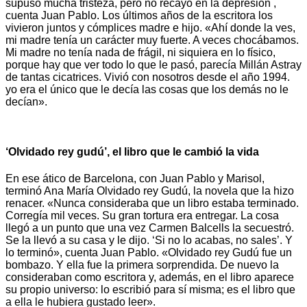
supuso mucha tristeza, pero no recayó en la depresión ,
cuenta Juan Pablo. Los últimos años de la escritora los
vivieron juntos y cómplices madre e hijo. «Ahí donde la ves,
mi madre tenía un carácter muy fuerte. A veces chocábamos.
Mi madre no tenía nada de frágil, ni siquiera en lo físico,
porque hay que ver todo lo que le pasó, parecía Millán Astray
de tantas cicatrices. Vivió con nosotros desde el año 1994.
yo era el único que le decía las cosas que los demás no le
decían».
‘Olvidado rey gudú’, el libro que le cambió la vida
En ese ático de Barcelona, con Juan Pablo y Marisol,
terminó Ana María Olvidado rey Gudú, la novela que la hizo
renacer. «Nunca consideraba que un libro estaba terminado.
Corregía mil veces. Su gran tortura era entregar. La cosa
llegó a un punto que una vez Carmen Balcells la secuestró.
Se la llevó a su casa y le dijo. ‘Si no lo acabas, no sales’. Y
lo terminó», cuenta Juan Pablo. «Olvidado rey Gudú fue un
bombazo. Y ella fue la primera sorprendida. De nuevo la
consideraban como escritora y, además, en el libro aparece
su propio universo: lo escribió para sí misma; es el libro que
a ella le hubiera gustado leer».