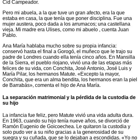
Cid Campeador.
Pero mi abuela, a la que tuve un gran afecto, era la que
estaba en casa, la que tenía que poner disciplina. Fue una
mujer austera, poco dada a los arrumacos; una castellana
vieja. Mi madre era Ulises, como mi abuelo , cuenta Juan
Pablo.
Ana María hablaba mucho sobre su propia infancia:
conservó hasta el final a Gorogó, el muñeco que le trajo su
padre de Londres cuando ella tenía cinco años. En Mansilla
de la Sierra, el pueblo riojano, vivió una de las etapas más
felices de su vida, con Conchita, José Antonio, José Luis y
María Pilar, los hermanos Matute. «Excepto la mayor,
Conchita, que era un alma bendita, los hermanos eran la piel
de Barrabás», comenta el hijo de Ana María.
La separación matrimonial y la pérdida de la custodia de
su hijo
La infancia fue feliz, pero Matute vivió una vida adulta dura.
En 1963, cuando su hijo tenía nueve años, se divorció de
Ramón Eugenio de Goicoechea. Le quitaron la custodia y
solo pudo ver a su niño gracias a la generosidad de su
suegra y su cuñada, que se lo dejaban a escondidas. «Yo no