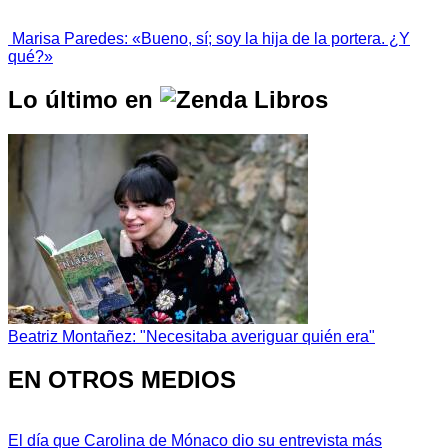
Marisa Paredes: «Bueno, sí; soy la hija de la portera. ¿Y
qué?»
Lo último en
Beatriz Montañez: "Necesitaba averiguar quién era"
EN OTROS MEDIOS
El día que Carolina de Mónaco dio su entrevista más