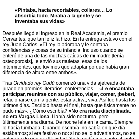
«Pintaba, hacía recortables, collares… Lo
absorbía todo. Miraba a la gente y se
inventaba sus vidas»
Después llegó el ingreso en la Real Academia, el premio
Cervantes, que tan feliz la hizo. En la entrega estuvo con el
rey Juan Carlos. «El rey la adoraba y le contaba
confidencias y cosas de su infancia. Incluso cuando se
enteró de una de las muchas caídas de mi madre [tenía
osteoporosis], le envió sus muletas, esas de los
intermitentes, que tuvimos que adaptar porque había gran
diferencia de altura entre ambos».
Tras
Olvidado rey Gudú
comenzó una vida ajetreada de
jurado en premios literarios, conferencias… «
Le encantaba
participar, reunirse con su público, viajar, comer, ¡beber!,
relacionarse con la gente, estar activa, viva. Así fue hasta los
últimos días. Escribió hasta el final, hasta que físicamente no
pudo más». ¿Cómo escribía?
«No era nada disciplinada,
no era Vargas Llosa.
Había sido nocturna, pero
últimamente era diurna. De noche leía en la cama. Siempre
lo hacía tumbada. Cuando escribía, no sabía en qué día
estábamos; si era festivo o no: si no se lo advertíamos, no se
enteraba de que era Navidad. Se le podía ir el santo al cielo