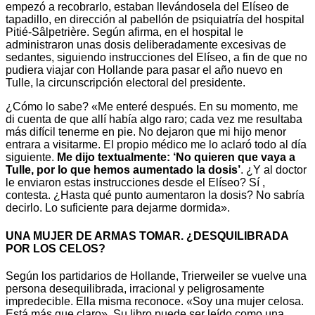
empezó a recobrarlo, estaban llevándosela del Elíseo de
tapadillo, en dirección al pabellón de psiquiatría del hospital
Pitié-Sâlpetrière. Según afirma, en el hospital le
administraron unas dosis deliberadamente excesivas de
sedantes, siguiendo instrucciones del Elíseo, a fin de que no
pudiera viajar con Hollande para pasar el año nuevo en
Tulle, la circunscripción electoral del presidente.
¿Cómo lo sabe? «Me enteré después. En su momento, me
di cuenta de que allí había algo raro; cada vez me resultaba
más difícil tenerme en pie. No dejaron que mi hijo menor
entrara a visitarme. El propio médico me lo aclaró todo al día
siguiente.
Me dijo textualmente: ‘No quieren que vaya a
Tulle, por lo que hemos aumentado la dosis’
. ¿Y al doctor
le enviaron estas instrucciones desde el Elíseo? Sí ,
contesta. ¿Hasta qué punto aumentaron la dosis? No sabría
decirlo. Lo suficiente para dejarme dormida».
UNA MUJER DE ARMAS TOMAR. ¿DESQUILIBRADA
POR LOS CELOS?
Según los partidarios de Hollande, Trierweiler se vuelve una
persona desequilibrada, irracional y peligrosamente
impredecible. Ella misma reconoce. «Soy una mujer celosa.
Está más que claro». Su libro puede ser leído como una