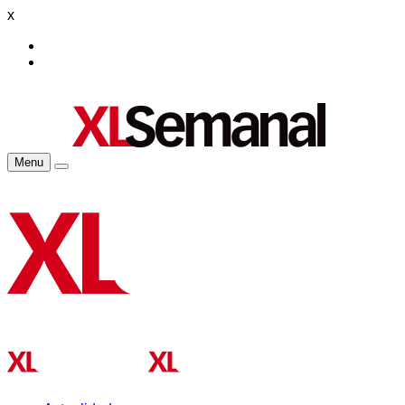
x
Menu