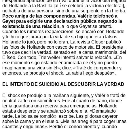
inesperada aparición de su rival durante la victoriosa llegada
de Hollande a la Bastilla [allí se celebró la victoria electoral],
no habla de una persona, sino de una serpiente en la hierba.
Poco amiga de las componendas, Valérie telefoneó a
Gayet para exigirle una declaración pública negando la
existencia de una relación,
a lo que Gayet se prestó.
Cuando los rumores reaparecieron, se encaró con Hollande
y le hizo que jurara por la vida de su hijo que eran falsos.
Hollande lo juró, pero no lo eran. La revista Closer publicó
las fotos de Hollande con casco de motorista. El presidente
tuvo que decir la verdad, sentado en la cama matrimonial del
Elíseo. Con todo, Trierweiler intentó salvar la relación. «En
ese momento sigo estando enamorada de él y no puedo
imaginarme una vida sin él», dice. «Traté de comprender y,
entonces, se produjo el shock. La rabia llegó después».
EL INTENTO DE SUICIDIO AL DESCUBRIR LA VERDAD
El shock se produjo a la mañana siguiente, y Valérie trató de
neutralizarlo con somníferos. Fue al cuarto de baño, donde
tenía guardada una reserva para emergencias. Hollande
estaba despierto y se abalanzó sobre ella. «Demasiado
tarde. La bolsa se rompió», escribe. Las píldoras cayeron
sobre la cama y en el suelo. «Me las arreglé para coger unas
cuantas y engullirlas». Perdió el conocimiento y, cuando