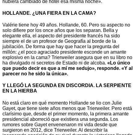
hubiera cambiado de hotel esa misma noche».
HOLLANDE. ¿UNA FIERA EN LA CAMA?
Valérie tiene hoy 49 años. Hollande, 60. Pero su aspecto no
solo difiere por los once años que los separan. Bella y
elegante ella, el aspecto del presidente francés ha sido
siempre el de un profesor de Geografía al borde de la
jubilación. De forma que hay que hacer la pregunta del
millón: ¿el poco agraciado presidente esconde un amante
explosivo en la cama? Trierweiler asegura que en su libro no
ha divulgado ni secretos de Estado ni de alcoba.
«Lo único
que puedo decir es que a mí me sedujo», responde. «Y al
parecer no he sido la única».
Y LLEGÓ LA SEGUNDA EN DISCORDIA. LA SERPIENTE
EN LA HIERBA
No está claro en qué momento Hollande se lio con Julie
Gayet, que tiene siete años menos que Trierweiler. Pero está
clarísimo que, desde el primer momento, la primera amante
presidencial aborreció que existiera una segunda. Los
rumores sobre Gayet envenenaron mi vida desde que
surgieron en 2012, dice Trierweiler. Al describir la