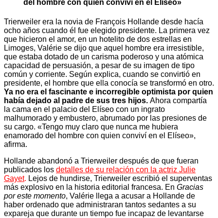
del hombre con quien conviví en el Elíseo»
Trierweiler era la novia de François Hollande desde hacía
ocho años cuando él fue elegido presidente. La primera vez
que hicieron el amor, en un hotelito de dos estrellas en
Limoges, Valérie se dijo que aquel hombre era irresistible,
que estaba dotado de un carisma poderoso y una atómica
capacidad de persuasión, a pesar de su imagen de tipo
común y corriente. Según explica, cuando se convirtió en
presidente, el hombre que ella conocía se transformó en otro.
Ya no era el fascinante e incorregible optimista por quien
había dejado al padre de sus tres hijos.
Ahora compartía
la cama en el palacio del Elíseo con un ingrato
malhumorado y embustero, abrumado por las presiones de
su cargo. «Tengo muy claro que nunca me hubiera
enamorado del hombre con quien conviví en el Elíseo»,
afirma.
Hollande abandonó a Trierweiler después de que fueran
publicados los
d
etalles de su relación con la actriz Julie
Gayet
.
Lejos de hundirse, Trierweiler escribió el superventas
más explosivo en la historia editorial francesa. En
Gracias
por este momento
, Valérie llega a acusar a Hollande de
haber ordenado que administraran tantos sedantes a su
expareja que durante un tiempo fue incapaz de levantarse