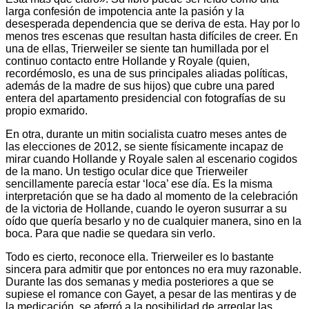
larga confesión de impotencia ante la pasión y la
desesperada dependencia que se deriva de esta. Hay por lo
menos tres escenas que resultan hasta difíciles de creer. En
una de ellas, Trierweiler se siente tan humillada por el
continuo contacto entre Hollande y Royale (quien,
recordémoslo, es una de sus principales aliadas políticas,
además de la madre de sus hijos) que cubre una pared
entera del apartamento presidencial con fotografías de su
propio exmarido.
En otra, durante un mitin socialista cuatro meses antes de
las elecciones de 2012, se siente físicamente incapaz de
mirar cuando Hollande y Royale salen al escenario cogidos
de la mano. Un testigo ocular dice que Trierweiler
sencillamente parecía estar ‘loca’ ese día. Es la misma
interpretación que se ha dado al momento de la celebración
de la victoria de Hollande, cuando le oyeron susurrar a su
oído que quería besarlo y no de cualquier manera, sino en la
boca. Para que nadie se quedara sin verlo.
Todo es cierto, reconoce ella. Trierweiler es lo bastante
sincera para admitir que por entonces no era muy razonable.
Durante las dos semanas y media posteriores a que se
supiese el romance con Gayet, a pesar de las mentiras y de
la medicación, se aferró a la posibilidad de arreglar las