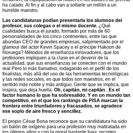
ha calado. Al fin y al cabo van a soltarle un millón a un
humilde maestro.
Las candidaturas podían presentarla los alumnos del
profesor, sus colegas o el mismo docente.
¿Qué
cualidades busca el jurado, formado por más de 60
personalidades de los cinco continentes, entre las que
abundan CEO de grandes empresas, salpimentado por el
glamour del actor Kevin Spacey o el príncipe Hakoon de
Noruega? Métodos de enseñanza innovadores, que los
profesores impliquen a la clase en el devenir de la
actualidad, que sus enseñanzas se conecten con el mundo
real Pero lo más llamativo, indagando en el perfil de los
finalistas, más allá del uso de las herramientas tecnológicas
y las redes sociales, es que todos son maestros, en el
sentido más noble y más antiguo. Gente que se implica, que
inspira, que deja huella.
Oh, capitán, mi capitán . Es el
factor humano lo que ha sobresalido. Y en un mundo tan
competitivo, en el que los rankings de PISA marcan la
frontera entre triunfadores y fracasados, se agradece
ese soplo de aire fresco y sencillez.
El propio César Bona reconoce que su candidatura ha sido
un balón de oxígeno para una profesión muy maltratada en
los últimos años y con la moral bastante baja. recortes,