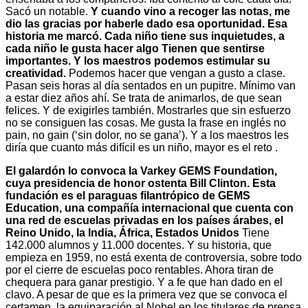
Sacó un notable.
Y cuando vino a recoger las notas, me
dio las gracias por haberle dado esa oportunidad. Esa
historia me marcó. Cada niño tiene sus inquietudes, a
cada niño le gusta hacer algo Tienen que sentirse
importantes. Y los maestros podemos estimular su
creatividad.
Podemos hacer que vengan a gusto a clase.
Pasan seis horas al día sentados en un pupitre. Mínimo van
a estar diez años ahí. Se trata de animarlos, de que sean
felices. Y de exigirles también. Mostrarles que sin esfuerzo
no se consiguen las cosas. Me gusta la frase en inglés no
pain, no gain (‘sin dolor, no se gana’). Y a los maestros les
diría que cuanto más difícil es un niño, mayor es el reto .
El galardón lo convoca la Varkey GEMS Foundation,
cuya presidencia de honor ostenta Bill Clinton. Esta
fundación es el paraguas filantrópico de GEMS
Education, una compañía internacional que cuenta con
una red de escuelas privadas en los países árabes, el
Reino Unido, la India, África, Estados Unidos
Tiene
142.000 alumnos y 11.000 docentes. Y su historia, que
empieza en 1959, no está exenta de controversia, sobre todo
por el cierre de escuelas poco rentables. Ahora tiran de
chequera para ganar prestigio. Y a fe que han dado en el
clavo. A pesar de que es la primera vez que se convoca el
certamen, la equiparación al Nobel en los titulares de prensa