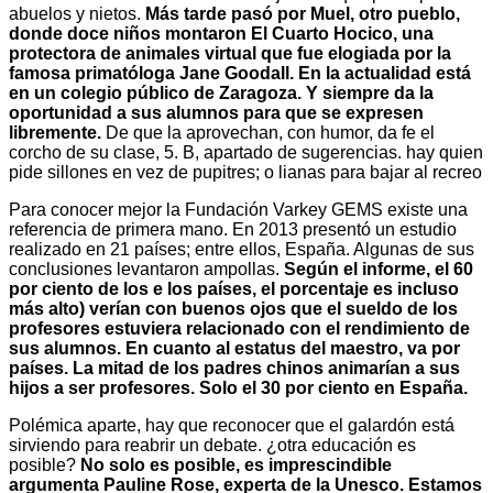
abuelos y nietos.
Más tarde pasó por Muel, otro pueblo,
donde doce niños montaron El Cuarto Hocico, una
protectora de animales virtual que fue elogiada por la
famosa primatóloga Jane Goodall. En la actualidad está
en un colegio público de Zaragoza. Y siempre da la
oportunidad a sus alumnos para que se expresen
libremente.
De que la aprovechan, con humor, da fe el
corcho de su clase, 5. B, apartado de sugerencias. hay quien
pide sillones en vez de pupitres; o lianas para bajar al recreo
Para conocer mejor la Fundación Varkey GEMS existe una
referencia de primera mano. En 2013 presentó un estudio
realizado en 21 países; entre ellos, España. Algunas de sus
conclusiones levantaron ampollas.
Según el informe, el 60
por ciento de los e los países, el porcentaje es incluso
más alto) verían con buenos ojos que el sueldo de los
profesores estuviera relacionado con el rendimiento de
sus alumnos. En cuanto al estatus del maestro, va por
países. La mitad de los padres chinos animarían a sus
hijos a ser profesores. Solo el 30 por ciento en España.
Polémica aparte, hay que reconocer que el galardón está
sirviendo para reabrir un debate. ¿otra educación es
posible?
No solo es posible, es imprescindible
argumenta Pauline Rose, experta de la Unesco. Estamos