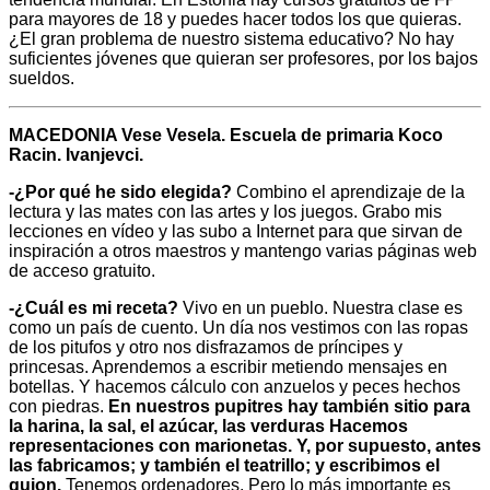
para mayores de 18 y puedes hacer todos los que quieras.
¿El gran problema de nuestro sistema educativo? No hay
suficientes jóvenes que quieran ser profesores, por los bajos
sueldos.
MACEDONIA Vese Vesela. Escuela de primaria Koco
Racin. Ivanjevci.
-¿Por qué he sido elegida?
Combino el aprendizaje de la
lectura y las mates con las artes y los juegos. Grabo mis
lecciones en vídeo y las subo a Internet para que sirvan de
inspiración a otros maestros y mantengo varias páginas web
de acceso gratuito.
-¿Cuál es mi receta?
Vivo en un pueblo. Nuestra clase es
como un país de cuento. Un día nos vestimos con las ropas
de los pitufos y otro nos disfrazamos de príncipes y
princesas. Aprendemos a escribir metiendo mensajes en
botellas. Y hacemos cálculo con anzuelos y peces hechos
con piedras.
En nuestros pupitres hay también sitio para
la harina, la sal, el azúcar, las verduras Hacemos
representaciones con marionetas. Y, por supuesto, antes
las fabricamos; y también el teatrillo; y escribimos el
guion.
Tenemos ordenadores. Pero lo más importante es