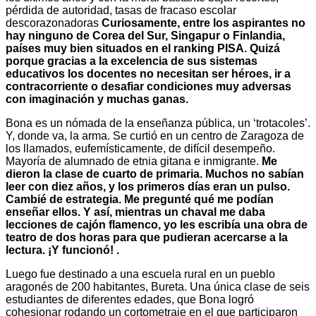
pérdida de autoridad, tasas de fracaso escolar
descorazonadoras
Curiosamente, entre los aspirantes no
hay ninguno de Corea del Sur, Singapur o Finlandia,
países muy bien situados en el ranking PISA. Quizá
porque gracias a la excelencia de sus sistemas
educativos los docentes no necesitan ser héroes, ir a
contracorriente o desafiar condiciones muy adversas
con imaginación y muchas ganas.
Bona es un nómada de la enseñanza pública, un ‘trotacoles’.
Y, donde va, la arma. Se curtió en un centro de Zaragoza de
los llamados, eufemísticamente, de difícil desempeño.
Mayoría de alumnado de etnia gitana e inmigrante.
Me
dieron la clase de cuarto de primaria. Muchos no sabían
leer con diez años, y los primeros días eran un pulso.
Cambié de estrategia. Me pregunté qué me podían
enseñar ellos. Y así, mientras un chaval me daba
lecciones de cajón flamenco, yo les escribía una obra de
teatro de dos horas para que pudieran acercarse a la
lectura. ¡Y funcionó! .
Luego fue destinado a una escuela rural en un pueblo
aragonés de 200 habitantes, Bureta. Una única clase de seis
estudiantes de diferentes edades, que Bona logró
cohesionar rodando un cortometraje en el que participaron