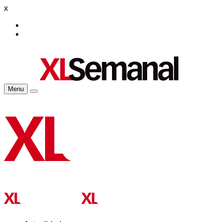
x
Menu