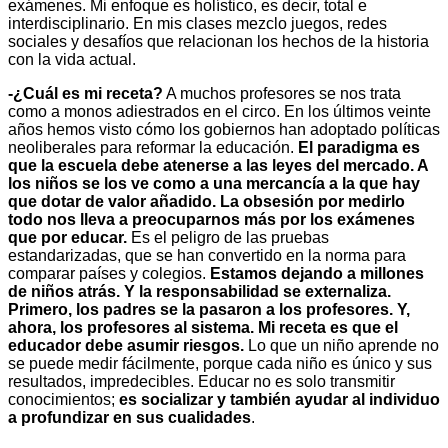
exámenes. Mi enfoque es holístico, es decir, total e
interdisciplinario. En mis clases mezclo juegos, redes
sociales y desafíos que relacionan los hechos de la historia
con la vida actual.
-¿Cuál es mi receta?
A muchos profesores se nos trata
como a monos adiestrados en el circo. En los últimos veinte
años hemos visto cómo los gobiernos han adoptado políticas
neoliberales para reformar la educación.
El paradigma es
que la escuela debe atenerse a las leyes del mercado. A
los niños se los ve como a una mercancía a la que hay
que dotar de valor añadido. La obsesión por medirlo
todo nos lleva a preocuparnos más por los exámenes
que por educar.
Es el peligro de las pruebas
estandarizadas, que se han convertido en la norma para
comparar países y colegios.
Estamos dejando a millones
de niños atrás. Y la responsabilidad se externaliza.
Primero, los padres se la pasaron a los profesores. Y,
ahora, los profesores al sistema. Mi receta es que el
educador debe asumir riesgos.
Lo que un niño aprende no
se puede medir fácilmente, porque cada niño es único y sus
resultados, impredecibles. Educar no es solo transmitir
conocimientos;
es socializar y también ayudar al individuo
a profundizar en sus cualidades
.