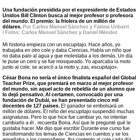
Una fundación presidida por el expresidente de Estados
Unidos Bill Clinton busca al mejor profesor o profesora
del mundo. El premio: la friolera de un millón de
dólares.
Por Carlos Manuel Sánchez y Fátima Uribarri
/ Fotos: Carlos Manuel Sánchez y Daniel Méndez
Mi historia empieza con un escupitajo. Hace años, yo
trabajaba en otro cole y daba Ciencias. Había un niño que
no daba palo al agua y que molestaba a los demás. Un día
le puse un cero y se fue mosqueado. Yo aparcaba la moto
junto al cole; se acercó a la moto y, zas, escupitajo».
César Bona no sería el único finalista español del Global
Teacher Prize, que premiará en marzo al mejor profesor
del mundo, sin aquel acto de rebeldía de un alumno que
lo dejó pensativo. Al certamen, convocado por una
fundación de Dubái, se han presentado cinco mil
docentes de 127 países.
El ganador se embolsará un
millón de dólares. El niño del escupitajo suspendió muchas
asignaturas. Pero lo que hice fue cambiar yo, no intentar
cambiarlo a él , recuerda Bona. Así que le pregunté qué le
gustaba hacer. Me dijo que escribir Durante ese curso fue
transformando los temas de Ciencias en cuentos y se los
enseñaba a los compañeros. Iba contento al cole cada día.