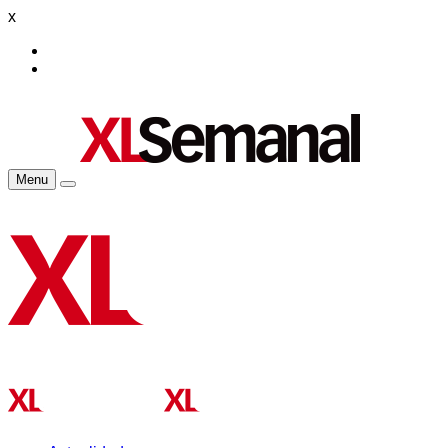
x
Menu