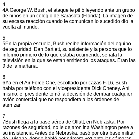
4
4
A George W. Bush, el ataque le pilló leyendo ante un grupo
de niños en un colegio de Sarasota (Florida). La imagen de
su escasa reacción cuando le comunican lo sucedido dio la
vuelta al mundo.
5
5
En la propia escuela, Bush recibe información del equipo
de seguridad. Dan Bartlett, su asistente y la persona que lo
informó primero de lo que estaba ocurriendo, señala la
televisión en la que se están emitiendo los ataques. Eran las
9 de la mañana.
6
6
Ya en el Air Force One, escoltado por cazas F-16, Bush
habla por teléfono con el vicepresidente Dick Cheney. Ahí
mismo, el presidente tomó la decisión de derribar cualquier
avión comercial que no respondiera a las órdenes de
aterrizar
7
7
Bush llega a la base aérea de Offutt, en Nebraska. Por
razones de seguridad, no le dejaron ir a Washington pese a
su insistencia. Antes de Nebraska, pasó por otra base militar
de Luisana, donde habló por primera vez ante las cámaras.