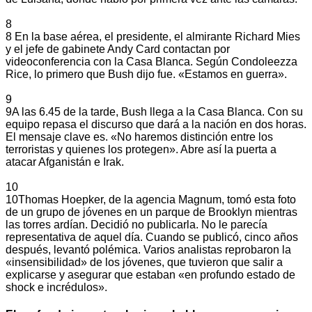
8
8
En la base aérea, el presidente, el almirante Richard Mies
y el jefe de gabinete Andy Card contactan por
videoconferencia con la Casa Blanca. Según Condoleezza
Rice, lo primero que Bush dijo fue. «Estamos en guerra».
9
9
A las 6.45 de la tarde, Bush llega a la Casa Blanca. Con su
equipo repasa el discurso que dará a la nación en dos horas.
El mensaje clave es. «No haremos distinción entre los
terroristas y quienes los protegen». Abre así la puerta a
atacar Afganistán e Irak.
10
10
Thomas Hoepker, de la agencia Magnum, tomó esta foto
de un grupo de jóvenes en un parque de Brooklyn mientras
las torres ardían. Decidió no publicarla. No le parecía
representativa de aquel día. Cuando se publicó, cinco años
después, levantó polémica. Varios analistas reprobaron la
«insensibilidad» de los jóvenes, que tuvieron que salir a
explicarse y asegurar que estaban «en profundo estado de
shock e incrédulos».