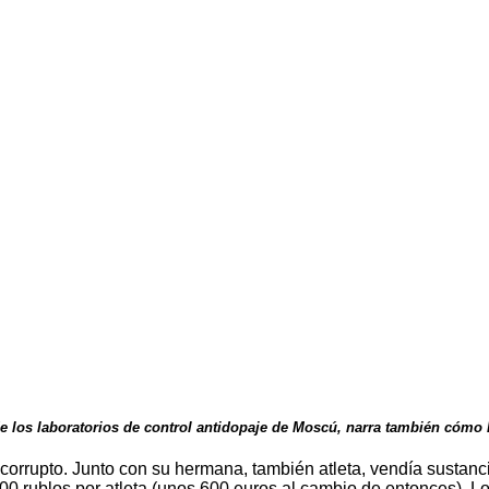
e de los laboratorios de control antidopaje de Moscú, narra también cóm
orrupto. Junto con su hermana, también atleta, vendía sustancias
 rublos por atleta (unos 600 euros al cambio de entonces). Lo