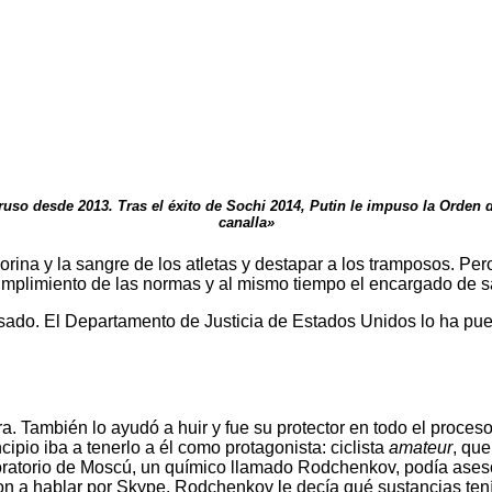
uso desde 2013. Tras el éxito de Sochi 2014, Putin le impuso la Orden 
canalla»
orina y la sangre de los atletas y destapar a los tramposos. Pe
 cumplimiento de las normas y al mismo tiempo el encargado de sa
casado. El Departamento de Justicia de Estados Unidos lo ha pue
 También lo ayudó a huir y fue su protector en todo el proceso
ipio iba a tenerlo a él como protagonista: ciclista
amateur
, qu
boratorio de Moscú, un químico llamado Rodchenkov, podía asesor
a hablar por Skype. Rodchenkov le decía qué sustancias tenía 