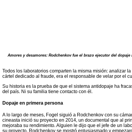
Amores y desamores: Rodchenkov fue el brazo ejecutor del dopaje r
Todos los laboratorios comparten la misma misión: analizar la 
cártel dedicado al fraude, era el responsable de velar por el
Su historia es la prueba de que el sistema antidopaje ha fra
del país. Ni su familia tiene contacto con él.
Dopaje en primera persona
A lo largo de meses, Fogel siguió a Rodchenkov con su cámara.
cineasta inició su proyecto en 2014, un documental que al princ
mejoraba su rendimiento. Alguien le dijo que el jefe de un la
su proyecto. Rodchenkov se mostró entusiasmado y empezaron 