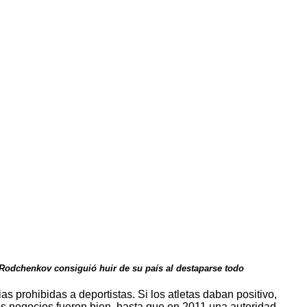
o Rodchenkov consiguió huir de su país al destaparse todo
 prohibidas a deportistas. Si los atletas daban positivo,
s negocios fueron bien, hasta que en 2011 una autoridad