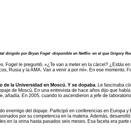
l dirigido por Bryan Fogel -disponible en Netflix- en el que Grigory R
Fogel le preguntó. «¿Te van a meter en la cárcel? ¿Estás en p
icos, Rusia y la AMA. Van a venir a por mí». En ese momento, 
o de la Universidad en Moscú. Y se dopaba.
Le fascinaba có
idopaje de Moscú. En una entrevista de hace años dijo que habí
, añadía. En 2005, cuando lo ascendieron a jefe de laboratorio,
enemigo del dopaje. Participó en conferencias en Europa y Es
ionados por su competencia en la materia. Además, desarrolló u
des en la orina hasta pasados seis meses. Esa faceta era parte 