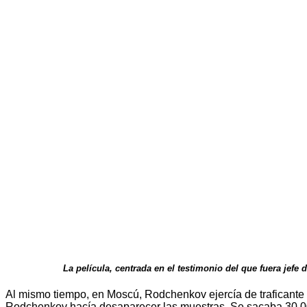
La película, centrada en el testimonio del que fuera jef
Al mismo tiempo, en Moscú, Rodchenkov ejercía de traficante c
Rodchenkov hacía desaparecer las muestras. Se sacaba 30.000