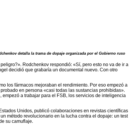
odchenkov detalla la trama de dopaje organizada por el Gobierno ruso
eligro?». Rodchenkov respondió: «Sí, pero esto no va de ir a
Fogel decidió que grabaría un documental nuevo. Con otro
mo los fármacos mejoraban el rendimiento. Por eso empezó a
a probado en persona «casi todas las sustancias prohibidas».
 empezó a trabajar para el FSB, los servicios de inteligencia
tados Unidos, publicó colaboraciones en revistas científicas
n método revolucionario en la lucha contra el dopaje: un test
de su camuflaje.