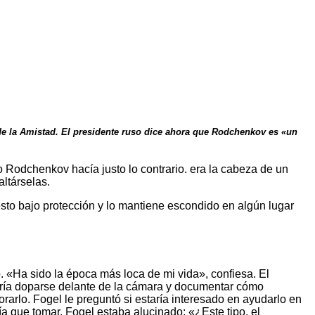
de la Amistad. El presidente ruso dice ahora que Rodchenkov es «un
ro Rodchenkov hacía justo lo contrario. era la cabeza de un
ltárselas.
sto bajo protección y lo mantiene escondido en algún lugar
. «Ha sido la época más loca de mi vida», confiesa. El
ería doparse delante de la cámara y documentar cómo
arlo. Fogel le preguntó si estaría interesado en ayudarlo en
que tomar. Fogel estaba alucinado: «¿Este tipo, el