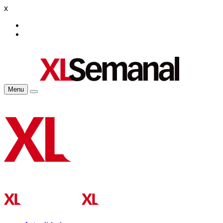
x
Menu