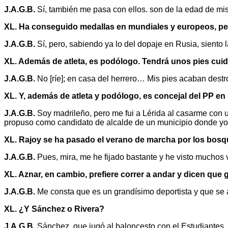
J.A.G.B.
Sí, también me pasa con ellos. son de la edad de mis
XL. Ha conseguido medallas en mundiales y europeos, p
J.A.G.B.
Sí, pero, sabiendo ya lo del dopaje en Rusia, siento
XL. Además de atleta, es podólogo. Tendrá unos pies cui
J.A.G.B.
No [ríe]; en casa del herrero… Mis pies acaban dest
XL. Y, además de atleta y podólogo, es concejal del PP en
J.A.G.B.
Soy madrileño, pero me fui a Lérida al casarme con u
propuso como candidato de alcalde de un municipio donde yo
XL. Rajoy se ha pasado el verano de marcha por los bosqu
J.A.G.B.
Pues, mira, me he fijado bastante y he visto muchos v
XL. Aznar, en cambio, prefiere correr a andar y dicen que 
J.A.G.B.
Me consta que es un grandísimo deportista y que se a
XL. ¿Y Sánchez o Rivera?
J.A.G.B.
Sánchez, que jugó al baloncesto con el Estudiantes