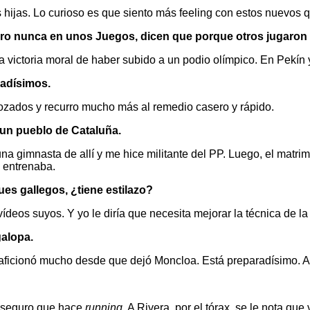
 hijas. Lo curioso es que siento más feeling con estos nuevos 
ero nunca en unos Juegos, dicen que porque otros jugaro
 la victoria moral de haber subido a un podio olímpico. En Pekí
dadísimos.
rozados y recurro mucho más al remedio casero y rápido.
 un pueblo de Cataluña.
na gimnasta de allí y me hice militante del PP. Luego, el matr
 entrenaba.
es gallegos, ¿tiene estilazo?
ídeos suyos. Y yo le diría que necesita mejorar la técnica de la
galopa.
ficionó mucho desde que dejó Moncloa. Está preparadísimo. Alg
, seguro que hace
running
. A Rivera, por el tórax, se le nota qu