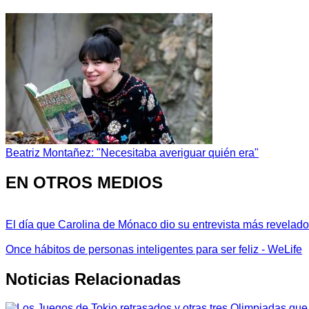
Beatriz Montañez: "Necesitaba averiguar quién era"
EN OTROS MEDIOS
El día que Carolina de Mónaco dio su entrevista más revelador
Once hábitos de personas inteligentes para ser feliz - WeLife
Noticias Relacionadas