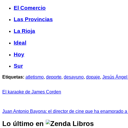
El Comercio
Las Provincias
La Rioja
Ideal
Hoy
Sur
Etiquetas:
atletismo
,
deporte
,
desayuno
,
dopaje
,
Jesús Ángel
El karaoke de James Corden
Juan Antonio Bayona: el director de cine que ha enamorado a
Lo último en