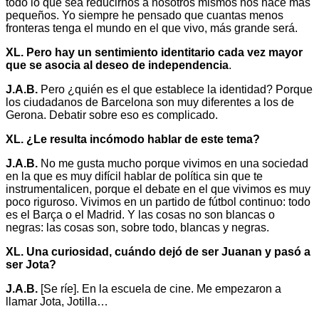
todo lo que sea reducirnos a nosotros mismos nos hace más
pequeños. Yo siempre he pensado que cuantas menos
fronteras tenga el mundo en el que vivo, más grande será.
XL. Pero hay un sentimiento identitario cada vez mayor
que se asocia al deseo de independencia
.
J.A.B.
Pero ¿quién es el que establece la identidad? Porque
los ciudadanos de Barcelona son muy diferentes a los de
Gerona. Debatir sobre eso es complicado.
XL. ¿Le resulta incómodo hablar de este tema?
J.A.B.
No me gusta mucho porque vivimos en una sociedad
en la que es muy difícil hablar de política sin que te
instrumentalicen, porque el debate en el que vivimos es muy
poco riguroso. Vivimos en un partido de fútbol continuo: todo
es el Barça o el Madrid. Y las cosas no son blancas o
negras: las cosas son, sobre todo, blancas y negras.
XL. Una curiosidad, cuándo dejó de ser Juanan y pasó a
ser Jota?
J.A.B.
[Se ríe]. En la escuela de cine. Me empezaron a
llamar Jota, Jotilla…