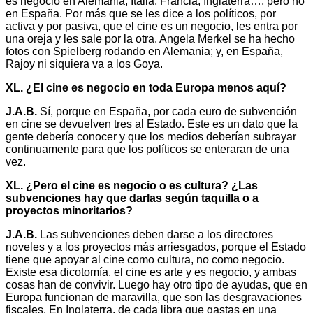
es negocio en Alemania, Italia, Francia, Inglaterra…, pero no
en España. Por más que se les dice a los políticos, por
activa y por pasiva, que el cine es un negocio, les entra por
una oreja y les sale por la otra. Angela Merkel se ha hecho
fotos con Spielberg rodando en Alemania; y, en España,
Rajoy ni siquiera va a los Goya.
XL. ¿El cine es negocio en toda Europa menos aquí?
J.A.B.
Sí, porque en España, por cada euro de subvención
en cine se devuelven tres al Estado. Este es un dato que la
gente debería conocer y que los medios deberían subrayar
continuamente para que los políticos se enteraran de una
vez.
XL.
¿Pero el cine es negocio o es cultura? ¿Las
subvenciones hay que darlas según taquilla o a
proyectos minoritarios?
J.A.B.
Las subvenciones deben darse a los directores
noveles y a los proyectos más arriesgados, porque el Estado
tiene que apoyar al cine como cultura, no como negocio.
Existe esa dicotomía. el cine es arte y es negocio, y ambas
cosas han de convivir. Luego hay otro tipo de ayudas, que en
Europa funcionan de maravilla, que son las desgravaciones
fiscales. En Inglaterra, de cada libra que gastas en una