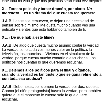
cine toda mi vida y que mis películas sean cada vez mejores.
XL.
Tercera película y tercer dramón, por cierto.
Un
monstruo
… es un drama del que cuesta recuperarse.
J.A.B.
Las tres te remueven, te dejan una necesidad de
pensar sobre ti mismo. Me gusta mucho cuando ves una
película y sientes que está hablando también de ti.
XL. ¿De qué habla este filme?
J.A.B.
De algo que cuesta mucho asumir: contar la verdad.
La verdad tiene cada vez menos valor en la política, la
televisión, los anuncios… Vivimos en el simulacro de la
verdad, porque cuesta mucho contarla o escucharla. Los
políticos nos cuentan lo que queremos escuchar…
XL. Dejemos a los políticos para el final y díganos,
cuando la verdad es tan triste, ¿qué se gana refiriéndola
con toda esa crudeza?
J.A.B.
Debemos saber siempre la verdad por dura que sea.
Connor [el niño protagonista] busca la verdad, pero también
quiere que el monstruo le cuente solo lo que quiere
escuchar.