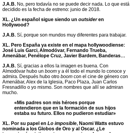
J.A.B.
No, pero todavía no se puede decir nada. Lo que está
decidido es la fecha de estreno: junio de 2018.
XL.
¿Un español sigue siendo un
outsider
en
Hollywood?
J.A.B.
Sí, porque son mundos muy diferentes para trabajar.
XL. Pero España ya existe en el mapa hollywoodiense:
José Luis Garci, Almodóvar, Fernando Trueba,
Amenábar, Penélope Cruz, Javier Bardem, Banderas…
J.A.B.
Sí, gracias a ellos la imagen es buena. Con
Almodóvar hubo un
boom
y a él todo el mundo lo conoce y
admira. Después hubo otro
boom
con el cine de género con
Amenábar, Alex de la Iglesia, Paco Plaza, Juan Carlos
Fresnadillo o yo mismo. Son nombres que allí se admiran
mucho.
«Mis padres son mis héroes porque
entendieron que en la formación de sus hijos
estaba su futuro. Ellos no pudieron estudiar»
XL.
Por su papel en
Lo imposible
, Naomi Watts estuvo
nominada a los Globos de Oro y al Oscar. ¿Le