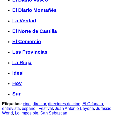
El Diario Montañés
La Verdad
El Norte de Castilla
El Comercio
Las Provincias
La Rioja
Ideal
Hoy
Sur
Etiquetas:
cine
,
director
,
directores de cine
,
El Orfanato
,
entrevista
,
español
,
Festival
,
Juan Antonio Bayona
,
Jurassic
World
,
Lo imposible
,
San Sebastián