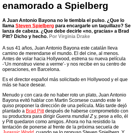
enamorado a Spielberg
A Juan Antonio Bayona no le tiembla el pulso. ¿Que lo
llama
Steven Spielberg
para encargarle un taquillazo? Se
lanza de cabeza. ¿Que debe decirle «no, gracias» a Brad
Pitt? Dicho y hecho.
Por Virginia Drake
A sus 41 años, Juan Antonio Bayona este catalán lleva
camino de merendarse el mundo. El del cine, al menos.
Antes de volar hacia Hollywood, estrena su nueva película
-‘Un monstruo viene a verme’- y nos recibe en su centro de
operaciones, en Barcelona.
Es el director español más solicitado en Hollywood y el que
más se hace desear.
Menudo y con cara de no haber roto un plato, Juan Antonio
Bayona evitó hablar con Martin Scorsese cuando este le
quiso proponer la dirección de una película. Más tarde dejó
plantado a
Brad Pitt
después de haberse comprometido con
su productora para dirigir
Guerra mundial Z
y, pese a ello, él
y Pitt quedaron como amigos. Ahora no ha resistido la
tentación de ponerse al frente de la próxima secuela de
Jurassic World
, cuando se lo propuso Steven Spielberg. Y