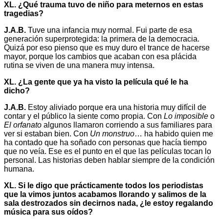
XL. ¿Qué trauma tuvo de niño para meternos en estas
tragedias?
J.A.B.
Tuve una infancia muy normal. Fui parte de esa
generación superprotegida: la primera de la democracia.
Quizá por eso pienso que es muy duro el trance de hacerse
mayor, porque los cambios que acaban con esa plácida
rutina se viven de una manera muy intensa.
XL.
¿La gente que ya ha visto la película qué le ha
dicho?
J.A.B.
Estoy aliviado porque era una historia muy difícil de
contar y el público la siente como propia. Con
Lo imposible
o
El orfanato
algunos llamaron corriendo a sus familiares para
ver si estaban bien. Con
Un monstruo
… ha habido quien me
ha contado que ha soñado con personas que hacía tiempo
que no veía. Ese es el punto en el que las películas tocan lo
personal. Las historias deben hablar siempre de la condición
humana.
XL. Si le digo que prácticamente todos los periodistas
que la vimos juntos acabamos llorando y salimos de la
sala destrozados sin decirnos nada, ¿le estoy regalando
música para sus oídos?