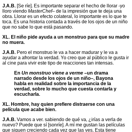
J.A.B.
[Se ríe]. Es importante separar el hecho de llorar -yo
lloro viendo
MasterChef
– de la impresión que te deja una
obra. Llorar es un efecto colateral, lo importante es lo que te
toca. Es una historia contada a través de los ojos de un niño
que no sabe lo que está pasando.
XL. El niño pide ayuda a un monstruo para que su madre
no muera.
J.A.B.
Pero el monstruo le va a hacer madurar y le va a
ayudar a afrontar la verdad. Yo creo que al público le gusta ir
al cine para vivir este tipo de reacciones tan intensas.
En
Un monstruo viene a verme
–un drama
narrado desde los ojos de un niño–, Bayona
habla en realidad sobre la importancia de la
verdad, sobre lo mucho que cuesta contarla y
escucharla.
XL. Hombre, hay quien prefiere distraerse con una
película que acabe bien.
J.A.B.
Vamos a ver. sabiendo de qué va, ¿irías a verla de
nuevo? Puede que sí [sonríe]. A mí me gustan las películas
que siguen creciendo cada vez que las ves. Esta tiene