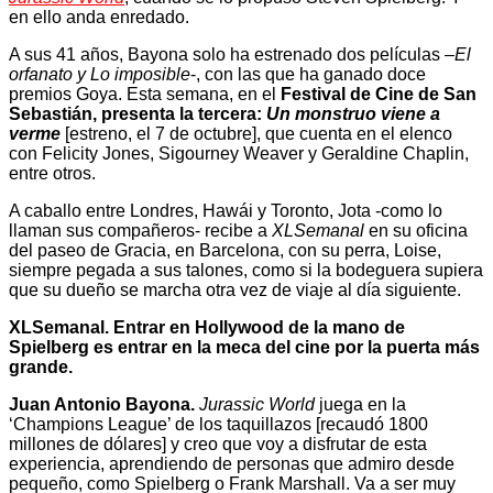
en ello anda enredado.
A sus 41 años, Bayona solo ha estrenado dos películas –
El
orfanato y Lo imposible
-, con las que ha ganado doce
premios Goya. Esta semana, en el
Festival de Cine de San
Sebastián, presenta la tercera:
Un monstruo viene a
verme
[estreno, el 7 de octubre], que cuenta en el elenco
con Felicity Jones, Sigourney Weaver y Geraldine Chaplin,
entre otros.
A caballo entre Londres, Hawái y Toronto, Jota -como lo
llaman sus compañeros- recibe a
XLSemanal
en su oficina
del paseo de Gracia, en Barcelona, con su perra, Loise,
siempre pegada a sus talones, como si la bodeguera supiera
que su dueño se marcha otra vez de viaje al día siguiente.
XLSemanal.
Entrar en Hollywood de la mano de
Spielberg es entrar en la meca del cine por la puerta más
grande.
Juan Antonio Bayona.
Jurassic World
juega en la
‘Champions League’ de los taquillazos [recaudó 1800
millones de dólares] y creo que voy a disfrutar de esta
experiencia, aprendiendo de personas que admiro desde
pequeño, como Spielberg o Frank Marshall. Va a ser muy