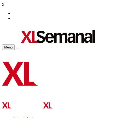
x
Menu