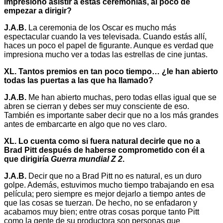
impresionó asistir a estas ceremonias, al poco de
empezar a dirigir?
J.A.B.
La ceremonia de los Oscar es mucho más
espectacular cuando la ves televisada. Cuando estás allí,
haces un poco el papel de figurante. Aunque es verdad que
impresiona mucho ver a todas las estrellas de cine juntas.
XL. Tantos premios en tan poco tiempo… ¿le han abierto
todas las puertas a las que ha llamado?
J.A.B.
Me han abierto muchas, pero todas ellas igual que se
abren se cierran y debes ser muy consciente de eso.
También es importante saber decir que no a los más grandes
antes de embarcarte en algo que no ves claro.
XL. Lo cuenta como si fuera natural decirle que no a
Brad Pitt después de haberse comprometido con él a
que dirigiría
Guerra mundial Z 2
.
J.A.B.
Decir que no a Brad Pitt no es natural, es un duro
golpe. Además, estuvimos mucho tiempo trabajando en esa
película; pero siempre es mejor dejarlo a tiempo antes de
que las cosas se tuerzan. De hecho, no se enfadaron y
acabamos muy bien; entre otras cosas porque tanto Pitt
como la gente de su productora son personas que