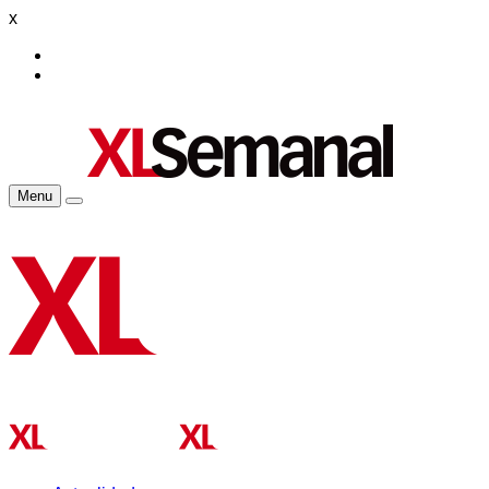
x
Menu