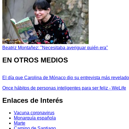
Beatriz Montañez: "Necesitaba averiguar quién era"
EN OTROS MEDIOS
El día que Carolina de Mónaco dio su entrevista más revelador
Once hábitos de personas inteligentes para ser feliz - WeLife
Enlaces de Interés
Vacuna coronavirus
Monarquía española
Marte
Camino de Santiago