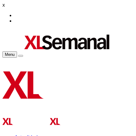
x
Menu