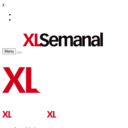
x
Menu