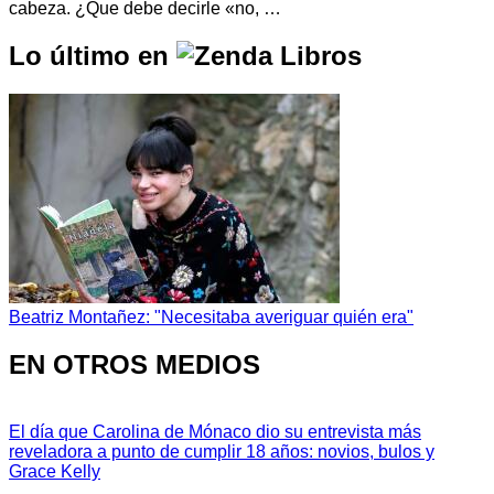
cabeza. ¿Que debe decirle «no, …
Lo último en
Beatriz Montañez: "Necesitaba averiguar quién era"
EN OTROS MEDIOS
El día que Carolina de Mónaco dio su entrevista más
reveladora a punto de cumplir 18 años: novios, bulos y
Grace Kelly