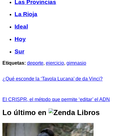
Las Provincias
La Rioja
Ideal
Hoy
Sur
Etiquetas:
deporte
,
ejercicio
,
gimnasio
¿Qué esconde la ‘Tavola Lucana’ de da Vinci?
El CRISPR, el método que permite ‘editar’ el ADN
Lo último en