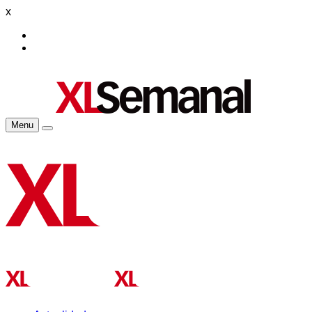
x
Menu