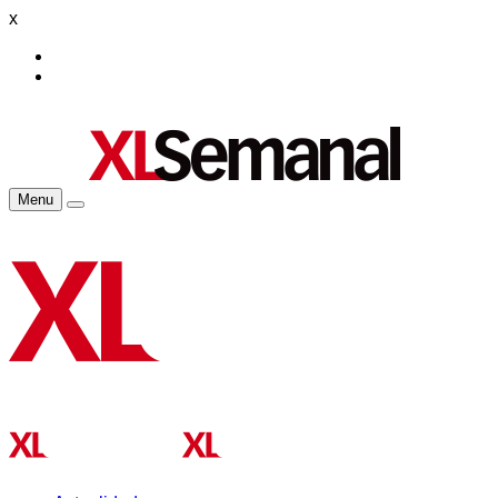
x
Menu