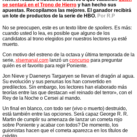
se sentará en el Trono de Hierro
y han hecho sus
apuestas. Recopilamos las mejores. El ganador recibirá
un lote de productos de la serie de HBO.
Por R.P
No se preocupen, este es un texto libre de
spoilers
. Es más:
cuando usted lo lea, es posible que alguno de los
candidatos al trono elegidos por nuestros lectores ya esté
muerto.
Con motivo del estreno de la octava y última temporada de la
serie,
xlsemanal.com
lanzó un
concurso
para preguntar
quién es el favorito para regir Poniente.
Jon Nieve y Daenerys Targaryen se llevan el dragón al agua.
Su evolución y sus penurias los han convertido en
predilectos. Sin embargo, los lectores han elaborado más
teorías entre las que destacan «el reinado del terror», con el
Rey de la Noche o Cersei al mando.
Un final en blanco, con todo ser (vivo o muerto) destruido,
está también entre las opciones. Será capaz George R. R.
Martin de cumplir su amenaza de lanzar un cometa rojo
sobre Poniente y acabar con todos? De momento, los
guionistas hacen que el cometa aparezca en los títulos de
crédito.