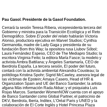
Pau Gasol. Presidente de la Gasol Foundation.
Cerrará la sesión Teresa Ribera, vicepresidenta tercera del
Gobierno y ministra para la Transición Ecológica y el Reto
Demográfico. Sobre
El poder del relato
hablarán Victoria
Alonso, productora ejecutiva en Marvel Studios; Cynthia
Germanotta, madre de Lady Gaga y presidenta de su
fundación Born this Way; la opositora rusa Liubov Sóbol;
Laura Fernández Espeso, CEO de The Mediapro Studio; la
escritora Virginia Feito; la editora María Fasce; la modelo y
activista Ambra Battilana; y Ángeles Santamaría, CEO de
Iberdrola España. La tercera sesión, El poder del futuro,
contará con la activista ambiental Alexandra Cousteau; la
politóloga Kristina Spohr; Sigrid McCawley, asesora legal de
las víctimas de Epstein; Amaya Casero, Head of HR &
Organization Spain and UE del Banco Santander; la artista
afgana Más información Rada Akbar; y el psiquiatra Luis
Rojas Marcos. Santander WomenNOW cuenta con el apoyo
de Banco Santander como Global Partner, el patrocinio de
DKV, Iberdrola, Iberia, Inditex, L’Oréal Paris y UNED y la
colaboración de El Corte Inglés y Hotel Princesa Plaza