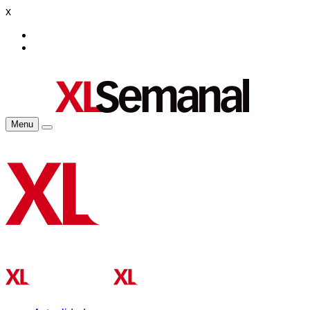
x
Menu