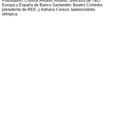
Foundation; Cristina Álvarez Álvarez, directora de T&O
Europa y España de Banco Santander; Beatriz Corredor,
presidenta de REE; y Adriana Cerezo, taekwondista
olímpica.