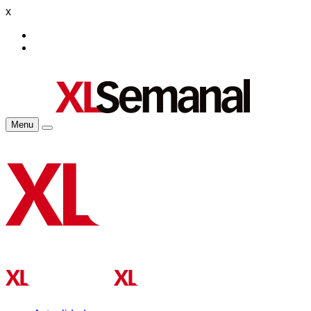
x
Menu