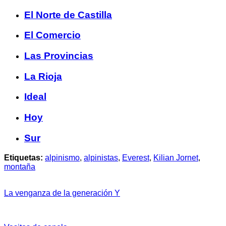
El Norte de Castilla
El Comercio
Las Provincias
La Rioja
Ideal
Hoy
Sur
Etiquetas:
alpinismo
,
alpinistas
,
Everest
,
Kilian Jornet
,
montaña
La venganza de la generación Y