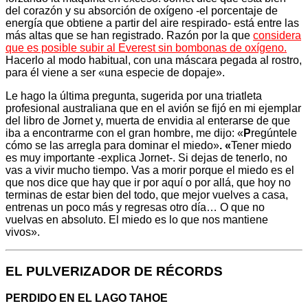
del corazón y su absorción de oxígeno -el porcentaje de
energía que obtiene a partir del aire respirado- está entre las
más altas que se han registrado. Razón por la que
considera
que es posible subir al Everest sin bombonas de oxígeno.
Hacerlo al modo habitual, con una máscara pegada al rostro,
para él viene a ser «una especie de dopaje».
Le hago la última pregunta, sugerida por una triatleta
profesional australiana que en el avión se fijó en mi ejemplar
del libro de Jornet y, muerta de envidia al enterarse de que
iba a encontrarme con el gran hombre, me dijo: «
P
regúntele
cómo se las arregla para dominar el miedo»
. «
Tener miedo
es muy importante -explica Jornet-. Si dejas de tenerlo, no
vas a vivir mucho tiempo. Vas a morir porque el miedo es el
que nos dice que hay que ir por aquí o por allá, que hoy no
terminas de estar bien del todo, que mejor vuelves a casa,
entrenas un poco más y regresas otro día… O que no
vuelvas en absoluto. El miedo es lo que nos mantiene
vivos».
EL PULVERIZADOR DE RÉCORDS
PERDIDO EN EL LAGO TAHOE