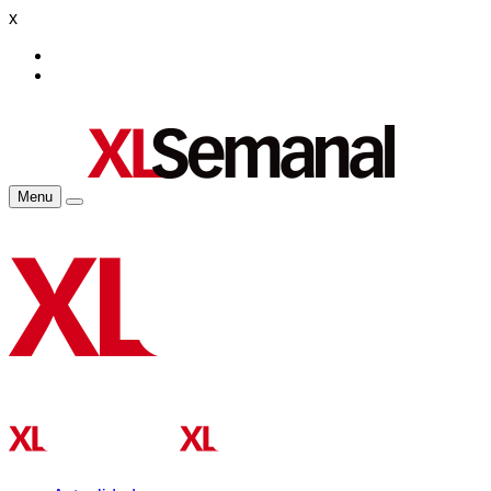
x
Menu