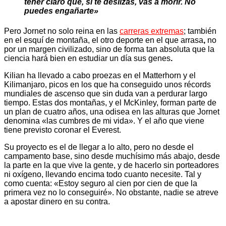
tener claro que, si te deslizas, vas a morir. No
puedes engañarte»
Pero Jornet no solo reina en las
carreras extremas
; también
en el esquí de montaña, el otro deporte en el que arrasa
,
no
por un margen civilizado, sino de forma tan absoluta que la
ciencia hará bien en estudiar un día sus genes
.
Kilian ha llevado a cabo proezas en el Matterhorn y el
Kilimanjaro, picos en los que ha conseguido unos récords
mundiales de ascenso que sin duda van a perdurar largo
tiempo. Estas dos montañas, y el McKinley, forman parte de
un plan de cuatro años, una odisea en las alturas que Jornet
denomina «las cumbres de mi vida». Y el año que viene
tiene previsto coronar el Everest.
Su proyecto es el de llegar a lo alto, pero no desde el
campamento base, sino desde muchísimo más abajo, desde
la parte en la que vive la gente, y de hacerlo sin porteadores
ni oxígeno, llevando encima todo cuanto necesite. Tal y
como cuenta: «Estoy seguro al cien por cien de que la
primera vez no lo conseguiré». No obstante, nadie se atreve
a apostar dinero en su contra.