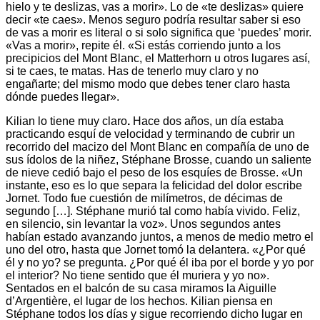
hielo y te deslizas, vas a morir». Lo de «te deslizas» quiere
decir «te caes». Menos seguro podría resultar saber si eso
de vas a morir es literal o si solo significa que ‘puedes’ morir.
«Vas a morir», repite él. «Si estás corriendo junto a los
precipicios del Mont Blanc, el Matterhorn u otros lugares así,
si te caes, te matas. Has de tenerlo muy claro y no
engañarte; del mismo modo que debes tener claro hasta
dónde puedes llegar».
Kilian lo tiene muy claro
.
Hace dos años, un día estaba
practicando esquí de velocidad y terminando de cubrir un
recorrido del macizo del Mont Blanc en compañía de uno de
sus ídolos de la niñez, Stéphane Brosse, cuando un saliente
de nieve cedió bajo el peso de los esquíes de Brosse. «Un
instante, eso es lo que separa la felicidad del dolor escribe
Jornet. Todo fue cuestión de milímetros, de décimas de
segundo […]. Stéphane murió tal como había vivido. Feliz,
en silencio, sin levantar la voz». Unos segundos antes
habían estado avanzando juntos, a menos de medio metro el
uno del otro, hasta que Jornet tomó la delantera. «¿Por qué
él y no yo? se pregunta. ¿Por qué él iba por el borde y yo por
el interior? No tiene sentido que él muriera y yo no».
Sentados en el balcón de su casa miramos la Aiguille
d’Argentière, el lugar de los hechos. Kilian piensa en
Stéphane todos los días y sigue recorriendo dicho lugar en