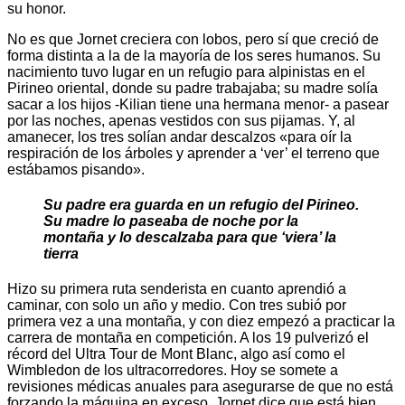
su honor.
No es que Jornet creciera con lobos, pero sí que creció de
forma distinta a la de la mayoría de los seres humanos. Su
nacimiento tuvo lugar en un refugio para alpinistas en el
Pirineo oriental, donde su padre trabajaba; su madre solía
sacar a los hijos -Kilian tiene una hermana menor- a pasear
por las noches, apenas vestidos con sus pijamas. Y, al
amanecer, los tres solían andar descalzos «para oír la
respiración de los árboles y aprender a ‘ver’ el terreno que
estábamos pisando».
Su padre era guarda en un refugio del Pirineo.
Su madre lo paseaba de noche por la
montaña y lo descalzaba para que ‘viera’ la
tierra
Hizo su primera ruta senderista en cuanto aprendió a
caminar, con solo un año y medio. Con tres subió por
primera vez a una montaña, y con diez empezó a practicar la
carrera de montaña en competición. A los 19 pulverizó el
récord del Ultra Tour de Mont Blanc, algo así como el
Wimbledon de los ultracorredores. Hoy se somete a
revisiones médicas anuales para asegurarse de que no está
forzando la máquina en exceso. Jornet dice que está bien