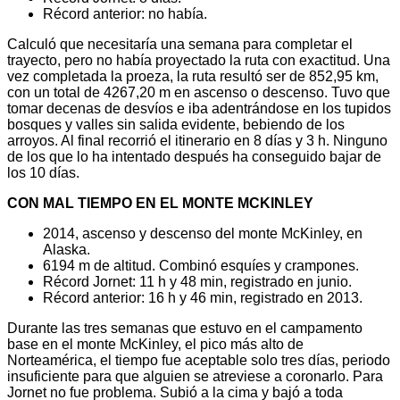
Récord anterior: no había.
Calculó que necesitaría una semana para completar el
trayecto, pero no había proyectado la ruta con exactitud. Una
vez completada la proeza, la ruta resultó ser de 852,95 km,
con un total de 4267,20 m en ascenso o descenso. Tuvo que
tomar decenas de desvíos e iba adentrándose en los tupidos
bosques y valles sin salida evidente, bebiendo de los
arroyos. Al final recorrió el itinerario en 8 días y 3 h. Ninguno
de los que lo ha intentado después ha conseguido bajar de
los 10 días.
CON MAL TIEMPO EN EL MONTE MCKINLEY
2014, ascenso y descenso del monte McKinley, en
Alaska.
6194 m de altitud. Combinó esquíes y crampones.
Récord Jornet: 11 h y 48 min, registrado en junio.
Récord anterior: 16 h y 46 min, registrado en 2013.
Durante las tres semanas que estuvo en el campamento
base en el monte McKinley, el pico más alto de
Norteamérica, el tiempo fue aceptable solo tres días, periodo
insuficiente para que alguien se atreviese a coronarlo. Para
Jornet no fue problema. Subió a la cima y bajó a toda