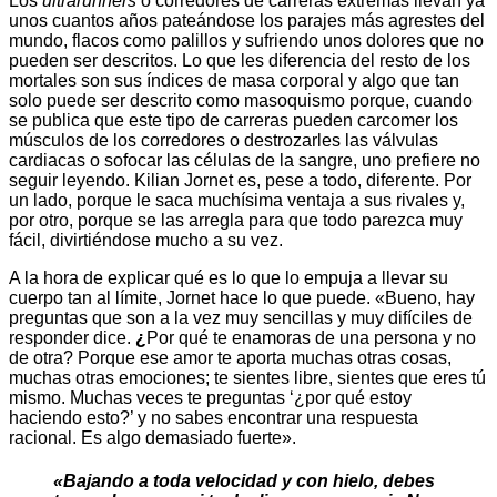
Los
ultrarunners
o corredores de carreras extremas llevan ya
unos cuantos años pateándose los parajes más agrestes del
mundo, flacos como palillos y sufriendo unos dolores que no
pueden ser descritos. Lo que les diferencia del resto de los
mortales son sus índices de masa corporal y algo que tan
solo puede ser descrito como masoquismo porque, cuando
se publica que este tipo de carreras pueden carcomer los
músculos de los corredores o destrozarles las válvulas
cardiacas o sofocar las células de la sangre, uno prefiere no
seguir leyendo. Kilian Jornet es, pese a todo, diferente. Por
un lado, porque le saca muchísima ventaja a sus rivales y,
por otro, porque se las arregla para que todo parezca muy
fácil, divirtiéndose mucho a su vez.
A la hora de explicar qué es lo que lo empuja a llevar su
cuerpo tan al límite, Jornet hace lo que puede. «Bueno, hay
preguntas que son a la vez muy sencillas y muy difíciles de
responder dice.
¿
Por qué te enamoras de una persona y no
de otra? Porque ese amor te aporta muchas otras cosas,
muchas otras emociones; te sientes libre, sientes que eres tú
mismo. Muchas veces te preguntas ‘¿por qué estoy
haciendo esto?’ y no sabes encontrar una respuesta
racional. Es algo demasiado fuerte».
«Bajando a toda velocidad y con hielo, debes