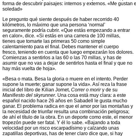
forma de descubrir paisajes: internos y externos. «Me gustan el
soledad»
Le pregunto qué siente después de haber recorrido 40
kilómetros, lo máximo que una persona ‘normal’
seguramente podría cubrir. «Que estás empezando a entrar
en calor», dice. «Si estás en una carrera de 100 millas,
tienes que tomarte las primeras 50 como simple
calentamiento para el final. Debes mantener el cuerpo
fresco, teniendo en cuenta que luego empezarán los dolores.
Comienzas a sentirlos a las 60 o las 70 millas, y has de
asumir que no vas a dejar de sentirlos hasta el final y que no
hay más vuelta de hoja».
«Besa o mata. Besa la gloria o muere en el intento. Perder
supone la muerte; ganar supone la vida». Así reza la frase
inicial del libro de Kilian Jornet,
Correr o morir
y de su
Manifiesto del skyrunner
. Una cosa está muy clara: a este
español nacido hace 26 años en Sabadell le gusta mucho
ganar. El problema radica en que el amor por las montañas y
la necesidad de triunfar resulta una combinación peligrosa;
de ahí el título de la obra. En un deporte como este, el menor
tropezón puede ser fatal. Y él lo sabe. «Bajando a toda
velocidad por un risco escarpadísimo y calzando unas
zapatillas deportivas, has de tener claro dice que, si hay