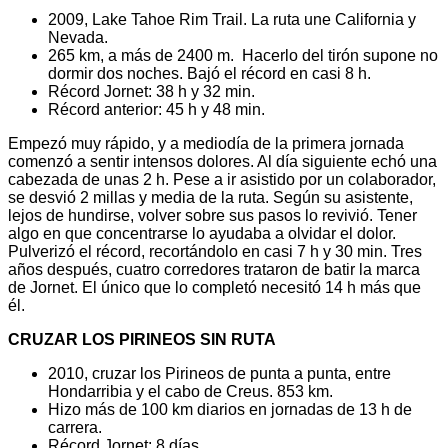
2009, Lake Tahoe Rim Trail. La ruta une California y
Nevada.
265 km, a más de 2400 m. Hacerlo del tirón supone no
dormir dos noches. Bajó el récord en casi 8 h.
Récord Jornet: 38 h y 32 min.
Récord anterior: 45 h y 48 min.
Empezó muy rápido, y a mediodía de la primera jornada
comenzó a sentir intensos dolores. Al día siguiente echó una
cabezada de unas 2 h. Pese a ir asistido por un colaborador,
se desvió 2 millas y media de la ruta. Según su asistente,
lejos de hundirse, volver sobre sus pasos lo revivió. Tener
algo en que concentrarse lo ayudaba a olvidar el dolor.
Pulverizó el récord, recortándolo en casi 7 h y 30 min. Tres
años después, cuatro corredores trataron de batir la marca
de Jornet. El único que lo completó necesitó 14 h más que
él.
CRUZAR LOS PIRINEOS SIN RUTA
2010, cruzar los Pirineos de punta a punta, entre
Hondarribia y el cabo de Creus. 853 km.
Hizo más de 100 km diarios en jornadas de 13 h de
carrera.
Récord Jornet: 8 días.