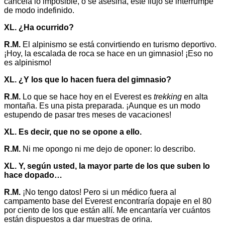
cancela lo imposible, o se asesina, este flujo se interrumpe
de modo indefinido.
XL. ¿Ha ocurrido?
R.M.
El alpinismo se está convirtiendo en turismo deportivo.
¡Hoy, la escalada de roca se hace en un gimnasio! ¡Eso no
es alpinismo!
XL. ¿Y los que lo hacen fuera del gimnasio?
R.M.
Lo que se hace hoy en el Everest es
trekking
en alta
montaña. Es una pista preparada. ¡Aunque es un modo
estupendo de pasar tres meses de vacaciones!
XL. Es decir, que no se opone a ello.
R.M.
Ni me opongo ni me dejo de oponer: lo describo.
XL. Y, según usted, la mayor parte de los que suben lo
hace dopado…
R.M.
¡No tengo datos! Pero si un médico fuera al
campamento base del Everest encontraría dopaje en el 80
por ciento de los que están allí. Me encantaría ver cuántos
están dispuestos a dar muestras de orina.