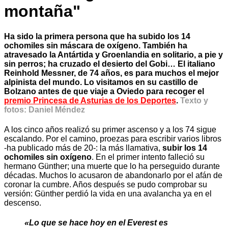
montaña"
Ha sido la primera persona que ha subido los 14
ochomiles sin máscara de oxígeno. También ha
atravesado la Antártida y Groenlandia en solitario, a pie y
sin perros; ha cruzado el desierto del Gobi… El italiano
Reinhold Messner, de 74 años, es para muchos el mejor
alpinista del mundo. Lo visitamos en su castillo de
Bolzano antes de que viaje a Oviedo para recoger el
premio Princesa de Asturias de los Deportes
.
Texto y
fotos: Daniel Méndez
A los cinco años realizó su primer ascenso y a los 74 sigue
escalando. Por el camino, proezas para escribir varios libros
-ha publicado más de 20-: la más llamativa,
subir los 14
ochomiles sin oxígeno
. En el primer intento falleció su
hermano Günther; una muerte que lo ha perseguido durante
décadas. Muchos lo acusaron de abandonarlo por el afán de
coronar la cumbre. Años después se pudo comprobar su
versión: Günther perdió la vida en una avalancha ya en el
descenso.
«Lo que se hace hoy en el Everest es