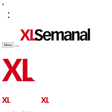
x
Menu