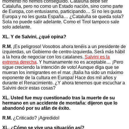
momento no hemos conseguido. Cataluña debe ser
Cataluña, pero no como un Estado nación, sino como parte
de Europa, con entusiasmo, participando… Si no les gusta
Europa y no les gusta España… ¿Cataluña se queda sola?
Sola no puede salir adelante. Como el Tirol tampoco sale
solo adelante.
XL. Y de Salvini, ¿qué opina?
R.M.
¡Es peligroso! Vosotros ahora tenéis a un presidente de
izquierdas, un Gobierno de centro-izquierda. Será más hábil
a la hora de negociar con los catalanes.
Salvini es la
extrema derecha
. Y humanamente no es aceptable… ¡Pero
sigue creciendo la intención de voto! Aunque diga que se
mueran los inmigrantes en el mar. ¡Italia ha sido un máximo
exponente de la cultura en Europa! Hace dos mil años y
durante el Renacimiento. ¿Y ahora tenemos que escuchar a
Salvini decir estas cosas?
XL. Usted fue muy cuestionado tras la muerte de su
hermano en un accidente de montaña: dijeron que lo
abandonó por su afán de éxito.
R.M.
¿Criticado? ¡Agredido!
XL. ¿Cómo se vive una situación así?