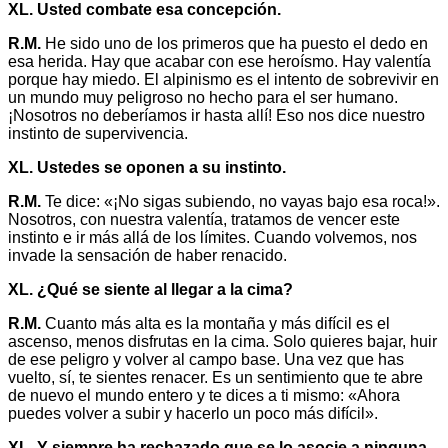
XL. Usted combate esa concepción.
R.M.
He sido uno de los primeros que ha puesto el dedo en
esa herida. Hay que acabar con ese heroísmo. Hay valentía
porque hay miedo. El alpinismo es el intento de sobrevivir en
un mundo muy peligroso no hecho para el ser humano.
¡Nosotros no deberíamos ir hasta allí! Eso nos dice nuestro
instinto de supervivencia.
XL. Ustedes se oponen a su instinto.
R.M.
Te dice: «¡No sigas subiendo, no vayas bajo esa roca!».
Nosotros, con nuestra valentía, tratamos de vencer este
instinto e ir más allá de los límites. Cuando volvemos, nos
invade la sensación de haber renacido.
XL. ¿Qué se siente al llegar a la cima?
R.M.
Cuanto más alta es la montaña y más difícil es el
ascenso, menos disfrutas en la cima. Solo quieres bajar, huir
de ese peligro y volver al campo base. Una vez que has
vuelto, sí, te sientes renacer. Es un sentimiento que te abre
de nuevo el mundo entero y te dices a ti mismo: «Ahora
puedes volver a subir y hacerlo un poco más difícil».
XL. Y siempre ha rechazado que se lo asocie a ninguna