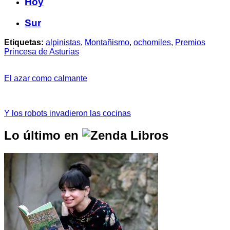
Hoy
Sur
Etiquetas:
alpinistas
,
Montañismo
,
ochomiles
,
Premios
Princesa de Asturias
El azar como calmante
Y los robots invadieron las cocinas
Lo último en