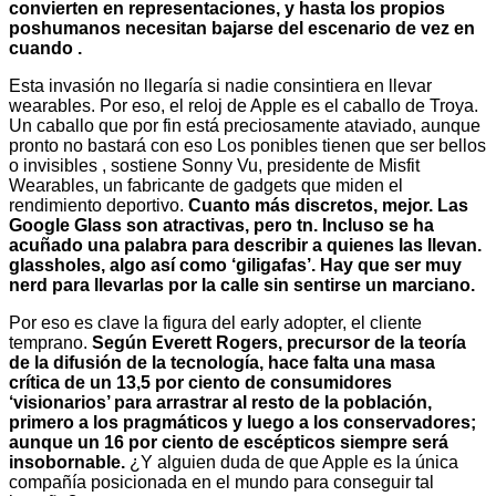
convierten en representaciones, y hasta los propios
poshumanos necesitan bajarse del escenario de vez en
cuando .
Esta invasión no llegaría si nadie consintiera en llevar
wearables. Por eso, el reloj de Apple es el caballo de Troya.
Un caballo que por fin está preciosamente ataviado, aunque
pronto no bastará con eso Los ponibles tienen que ser bellos
o invisibles , sostiene Sonny Vu, presidente de Misfit
Wearables, un fabricante de gadgets que miden el
rendimiento deportivo.
Cuanto más discretos, mejor. Las
Google Glass son atractivas, pero tn. Incluso se ha
acuñado una palabra para describir a quienes las llevan.
glassholes, algo así como ‘giligafas’. Hay que ser muy
nerd para llevarlas por la calle sin sentirse un marciano.
Por eso es clave la figura del early adopter, el cliente
temprano.
Según Everett Rogers, precursor de la teoría
de la difusión de la tecnología, hace falta una masa
crítica de un 13,5 por ciento de consumidores
‘visionarios’ para arrastrar al resto de la población,
primero a los pragmáticos y luego a los conservadores;
aunque un 16 por ciento de escépticos siempre será
insobornable.
¿Y alguien duda de que Apple es la única
compañía posicionada en el mundo para conseguir tal