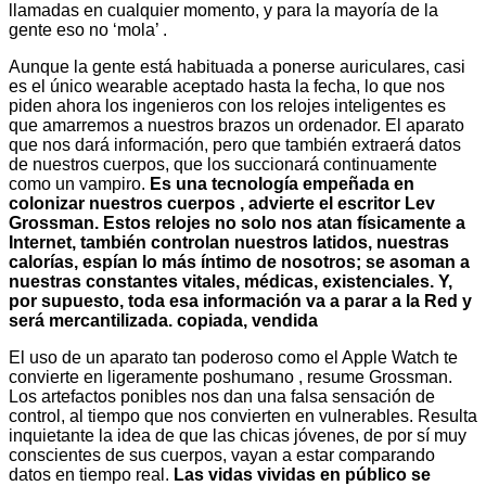
llamadas en cualquier momento, y para la mayoría de la
gente eso no ‘mola’ .
Aunque la gente está habituada a ponerse auriculares, casi
es el único wearable aceptado hasta la fecha, lo que nos
piden ahora los ingenieros con los relojes inteligentes es
que amarremos a nuestros brazos un ordenador. El aparato
que nos dará información, pero que también extraerá datos
de nuestros cuerpos, que los succionará continuamente
como un vampiro.
Es una tecnología empeñada en
colonizar nuestros cuerpos , advierte el escritor Lev
Grossman. Estos relojes no solo nos atan físicamente a
Internet, también controlan nuestros latidos, nuestras
calorías, espían lo más íntimo de nosotros; se asoman a
nuestras constantes vitales, médicas, existenciales. Y,
por supuesto, toda esa información va a parar a la Red y
será mercantilizada. copiada, vendida
El uso de un aparato tan poderoso como el Apple Watch te
convierte en ligeramente poshumano , resume Grossman.
Los artefactos ponibles nos dan una falsa sensación de
control, al tiempo que nos convierten en vulnerables. Resulta
inquietante la idea de que las chicas jóvenes, de por sí muy
conscientes de sus cuerpos, vayan a estar comparando
datos en tiempo real.
Las vidas vividas en público se