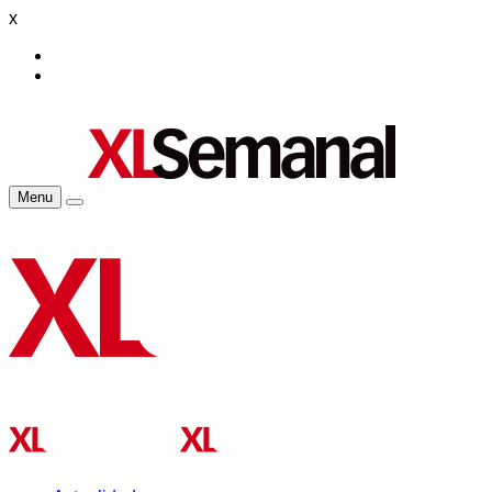
x
Menu