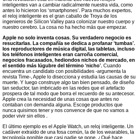
inteligentes van a cambiar radicalmente nuestra vida, como
antes lo hicieron los ‘smartphones’. Para muchos expertos,
el reloj inteligente es el gran caballo de Troya de los
ingenieros de Silicon Valley para colonizar nuestro cuerpo y
nuestro cerebro. La cosa no ha hecho más que empezar.
Apple no solo inventa cosas. Su verdadero negocio es
resucitarlas. La compañía se dedica a profanar ‘tumbas’.
los reproductores de música digital, las tabletas, incluso
los teléfonos inteligentes eran carroña comercial,
negocios fracasados, hediondos nichos de mercado, en
el sentido más lúgubre del término ‘nicho’.
Cuando
encuentra un candidato con posibilidades -argumenta la
revista Time-, Apple lo disecciona y estudia las causas de su
muerte. Y luego construye algo tan bien pensado, de diseño
tan seductor, tan imbricado en las redes que el artefacto
prospera de tal modo que borra el recuerdo de su antecesor.
Apple crea la necesidad de unas cosas que antes no
contaban con demanda alguna. Escoge productos que
nunca quisimos tener y nos convence de que no vamos a
poder vivir sin ellos .
El último ejemplo es el Apple Watch, un reloj inteligente. Un
cadáver extraído de una fosa común, la de los wearables, la
tecnología ponible que casi nadie se pone. ¿Qué hace