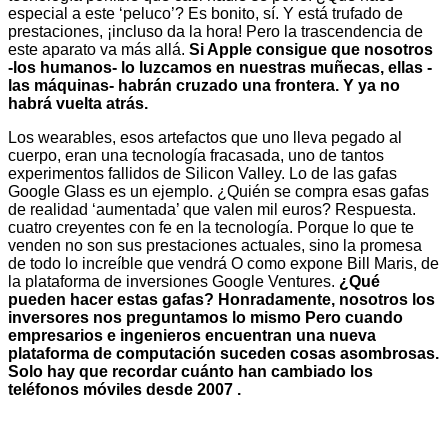
especial a este ‘peluco’? Es bonito, sí. Y está trufado de
prestaciones, ¡incluso da la hora! Pero la trascendencia de
este aparato va más allá.
Si Apple consigue que nosotros
-los humanos- lo luzcamos en nuestras muñecas, ellas -
las máquinas- habrán cruzado una frontera. Y ya no
habrá vuelta atrás.
Los wearables, esos artefactos que uno lleva pegado al
cuerpo, eran una tecnología fracasada, uno de tantos
experimentos fallidos de Silicon Valley. Lo de las gafas
Google Glass es un ejemplo. ¿Quién se compra esas gafas
de realidad ‘aumentada’ que valen mil euros? Respuesta.
cuatro creyentes con fe en la tecnología. Porque lo que te
venden no son sus prestaciones actuales, sino la promesa
de todo lo increíble que vendrá O como expone Bill Maris, de
la plataforma de inversiones Google Ventures.
¿Qué
pueden hacer estas gafas? Honradamente, nosotros los
inversores nos preguntamos lo mismo Pero cuando
empresarios e ingenieros encuentran una nueva
plataforma de computación suceden cosas asombrosas.
Solo hay que recordar cuánto han cambiado los
teléfonos móviles desde 2007 .