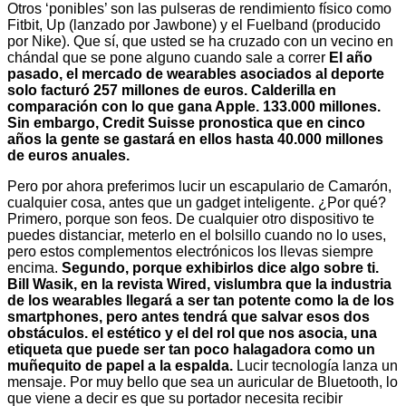
Otros ‘ponibles’ son las pulseras de rendimiento físico como
Fitbit, Up (lanzado por Jawbone) y el Fuelband (producido
por Nike). Que sí, que usted se ha cruzado con un vecino en
chándal que se pone alguno cuando sale a correr
El año
pasado, el mercado de wearables asociados al deporte
solo facturó 257 millones de euros. Calderilla en
comparación con lo que gana Apple. 133.000 millones.
Sin embargo, Credit Suisse pronostica que en cinco
años la gente se gastará en ellos hasta 40.000 millones
de euros anuales.
Pero por ahora preferimos lucir un escapulario de Camarón,
cualquier cosa, antes que un gadget inteligente. ¿Por qué?
Primero, porque son feos. De cualquier otro dispositivo te
puedes distanciar, meterlo en el bolsillo cuando no lo uses,
pero estos complementos electrónicos los llevas siempre
encima.
Segundo, porque exhibirlos dice algo sobre ti.
Bill Wasik, en la revista Wired, vislumbra que la industria
de los wearables llegará a ser tan potente como la de los
smartphones, pero antes tendrá que salvar esos dos
obstáculos. el estético y el del rol que nos asocia, una
etiqueta que puede ser tan poco halagadora como un
muñequito de papel a la espalda.
Lucir tecnología lanza un
mensaje. Por muy bello que sea un auricular de Bluetooth, lo
que viene a decir es que su portador necesita recibir