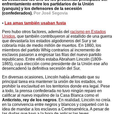
enfrentamiento entre los partidarios de la Unión
(yanquis) y los defensores de la secesión
(confederados).
Por José Segovia
•
Las amas también usaban fusta
Pero hubo otros factores, además del
racismo en Estados
Unidos
, que también contribuyeron al estallido de una guerra
que devastaría los estados algodoneros del Sur y se
cobraría más de medio millón de muertos. En 1860, los
miembros del partido Whig contrarios al incremento de
esclavos pasaron a engrosar las filas del nuevo partido
republicano. Entre ellos estaba Abraham Lincoln (1809-
1865), cuya elección como presidente de la Unión ese año
desencadenó la definitiva secesión del Sur.
En diversas ocasiones, Lincoln había afirmado que su
principal tarea era mantener la unión de los estados, no
prohibir la esclavitud en los territorios donde era legal. Pese
a todo, la prensa confederada no tuvo ningún reparo en
calificar al nuevo inquilino de la Casa Blanca como el
Anticristo, rey de los negros
. En realidad, Lincoln no creía
en la convivencia entre negros y blancos y coqueteó con la
idea de mandar a los esclavos a Centroamérica. A pesar de
las dudas que tuvo a la hora de aplicar las leyes