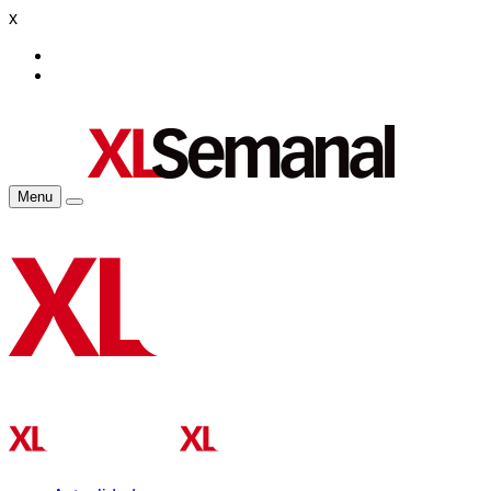
x
Menu