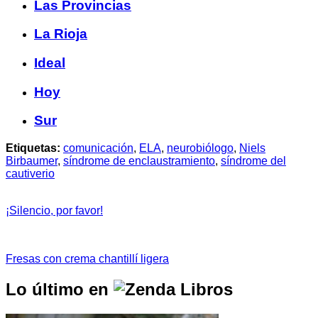
Las Provincias
La Rioja
Ideal
Hoy
Sur
Etiquetas:
comunicación
,
ELA
,
neurobiólogo
,
Niels
Birbaumer
,
síndrome de enclaustramiento
,
síndrome del
cautiverio
¡Silencio, por favor!
Fresas con crema chantillí ligera
Lo último en