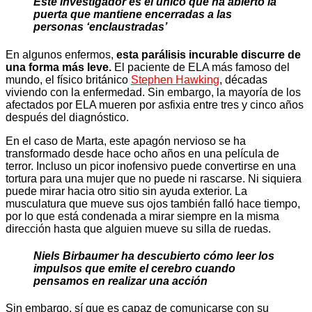
Este investigador es el único que ha abierto la
puerta que mantiene encerradas a las
personas ‘enclaustradas’
En algunos enfermos,
esta parálisis incurable discurre de
una forma más leve.
El paciente de ELA más famoso del
mundo, el físico británico
Stephen Hawking
, décadas
viviendo con la enfermedad. Sin embargo, la mayoría de los
afectados por ELA mueren por asfixia entre tres y cinco años
después del diagnóstico.
En el caso de Marta, este apagón nervioso se ha
transformado desde hace ocho años en una película de
terror. Incluso un picor inofensivo puede convertirse en una
tortura para una mujer que no puede ni rascarse. Ni siquiera
puede mirar hacia otro sitio sin ayuda exterior. La
musculatura que mueve sus ojos también falló hace tiempo,
por lo que está condenada a mirar siempre en la misma
dirección hasta que alguien mueve su silla de ruedas.
Niels Birbaumer ha descubierto cómo leer los
impulsos que emite el cerebro cuando
pensamos en realizar una acción
Sin embargo, sí que es capaz de comunicarse con su