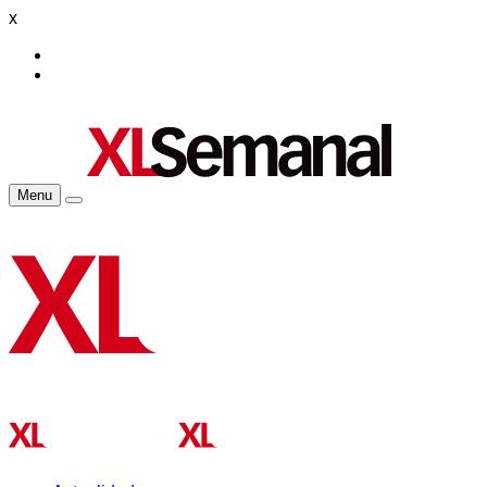
x
Menu