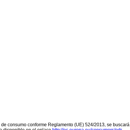
teria de consumo conforme Reglamento (UE) 524/2013, se buscará 
ra disponible en el enlace
http://ec.europa.eu/consumers/odr.