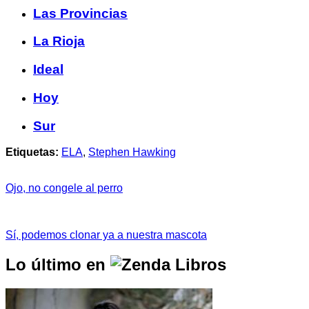
Las Provincias
La Rioja
Ideal
Hoy
Sur
Etiquetas:
ELA
,
Stephen Hawking
Ojo, no congele al perro
Sí, podemos clonar ya a nuestra mascota
Lo último en