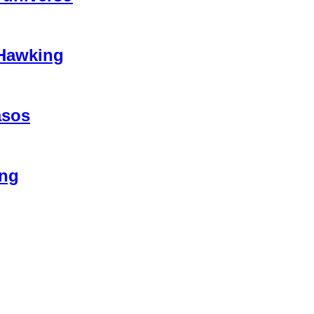
 Hawking
asos
ing