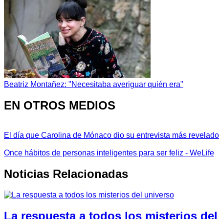
Beatriz Montañez: "Necesitaba averiguar quién era"
EN OTROS MEDIOS
El día que Carolina de Mónaco dio su entrevista más revelador
Once hábitos de personas inteligentes para ser feliz - WeLife
Noticias Relacionadas
La respuesta a todos los misterios del