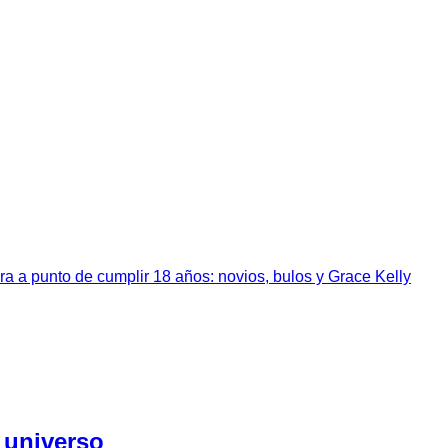
a a punto de cumplir 18 años: novios, bulos y Grace Kelly
 universo